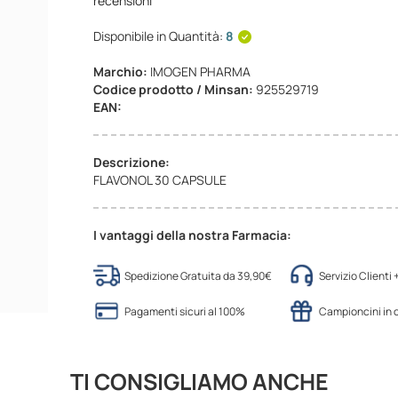
recensioni
Disponibile in Quantità:
8
Marchio:
IMOGEN PHARMA
Codice prodotto / Minsan:
925529719
EAN:
Descrizione:
FLAVONOL 30 CAPSULE
I vantaggi della nostra Farmacia:
Spedizione Gratuita da 39,90€
Servizio Clienti
Pagamenti sicuri al 100%
Campioncini in
TI CONSIGLIAMO ANCHE