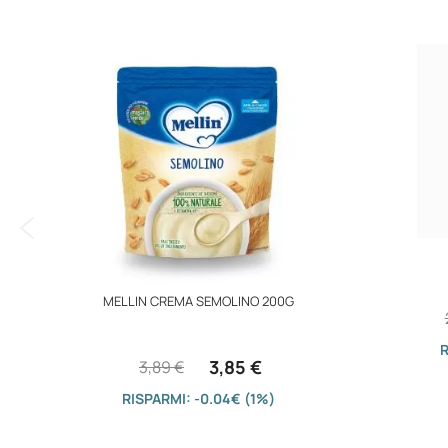
immagini
MELLIN CREMA SEMOLINO 200G
R
3,85 €
3,89 €
RISPARMI: -0.04€ (1%)