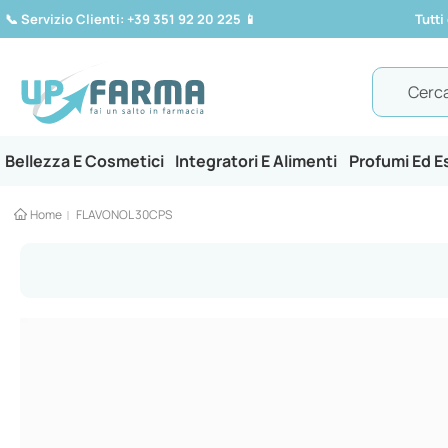
📞
Servizio Clienti: +39 351 92 20 225
📱
Tutti
Search
Bellezza E Cosmetici
Integratori E Alimenti
Profumi Ed 
Home
FLAVONOL 30CPS
Vai
alla
fine
della
galleria
di
immagini