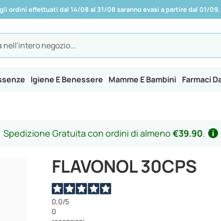
 gli ordini effettuati dal 14/08 al 31/08 saranno evasi a partire dal 01/09.
Essenze
Igiene E Benessere
Mamme E Bambini
Farmaci D
Spedizione Gratuita con ordini di almeno
€39.90
.
FLAVONOL 30CPS
0,0
/5
0