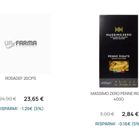
ROSADEF 20CPS
MASSIMO ZERO PENNE RI
23,65 €
24,90 €
400G
ISPARMI: -1.25€ (5%)
2,84 €
3,00 €
RISPARMI: -0.16€ (5