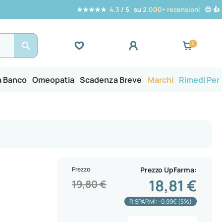
★★★★★
4.3
/ 5 su
2.000+ recensioni
😊 👍
Search
a Banco
Omeopatia
Scadenza Breve
Marchi
Rimedi Per
Prezzo
Prezzo UpFarma
18,81 €
19,80 €
RISPARMI: -0.99€ (5%)