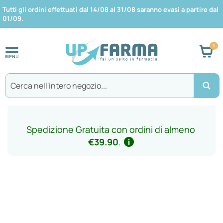
Tutti gli ordini effettuati dal 14/08 al 31/08 saranno evasi a partire dal
01/09.
Car
Search
Spedizione Gratuita con ordini di almeno
€39.90
.
Vai
alla
fine
della
galleria
di