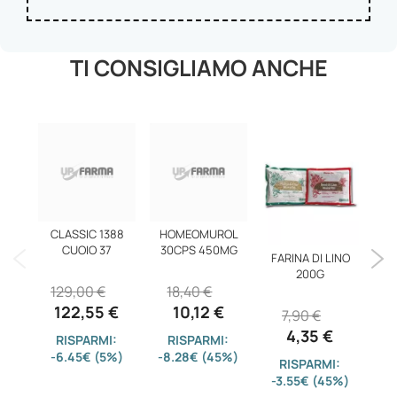
TI CONSIGLIAMO ANCHE
CLASSIC 1388
HOMEOMUROL
CUOIO 37
30CPS 450MG
FARINA DI LINO
T
200G
129,00 €
18,40 €
122,55 €
10,12 €
7,90 €
1
4,35 €
RISPARMI:
RISPARMI:
-6.45€ (5%)
-8.28€ (45%)
RISPARMI:
-3.55€ (45%)
-