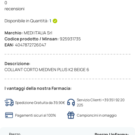
0
recensioni
Disponibile in Quantità:
1
Marchio:
MEDI ITALIA Srl
Codice prodotto / Minsan:
925931735
EAN:
4047872726047
Descrizione:
COLLANT CORTO MEDIVEN PLUS K2 BEIGE 6
I vantaggi della nostra Farmacia:
Servizio Clienti +39 351 92 20
Spedizione Gratuita da 39,90€
225
Pagamenti sicuri al 100%
Campioncini in omaggio
Prezzo
Prezzo UpFarma