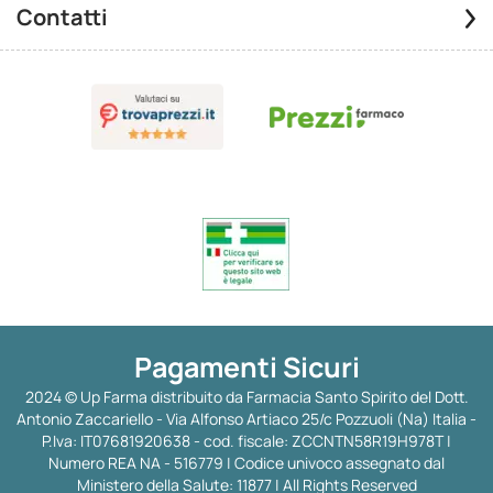
Contatti
Pagamenti Sicuri
2024 © Up Farma distribuito da Farmacia Santo Spirito del Dott.
Antonio Zaccariello - Via Alfonso Artiaco 25/c Pozzuoli (Na) Italia -
P.Iva: IT07681920638 - cod. fiscale: ZCCNTN58R19H978T |
Numero REA NA - 516779 | Codice univoco assegnato dal
Ministero della Salute: 11877 | All Rights Reserved