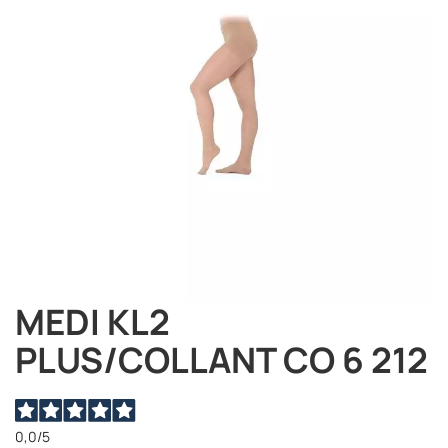
immagini
MEDI KL2
Vai
all'inizio
PLUS/COLLANT CO 6 212
della
galleria
di
immagini
0,0
/5