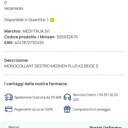
0
recensioni
Disponibile in Quantità:
1
Marchio:
MEDI ITALIA Srl
Codice prodotto / Minsan:
925932675
EAN:
4047872730495
Descrizione:
MONOCOLLANT DESTRO MEDIVEN PLUS K2 BEIGE 3
I vantaggi della nostra Farmacia:
Servizio Clienti +39 351 92 20
Spedizione Gratuita da 39,90€
225
Pagamenti sicuri al 100%
Campioncini in omaggio
Prezzo
Prezzo UpFarma