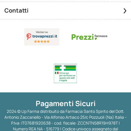
Contatti
Pagamenti Sicuri
2024 © Up Farma distribuito da Farmacia Santo Spirito del Dott.
Antonio Zaccariello - Via Alfonso Artiaco 25/c Pozzuoli (Na) Italia -
P.Iva: IT07681920638 - cod. fiscale: ZCCNTN58R19H978T |
Numero REA NA - 516779 | Codice univoco assegnato dal