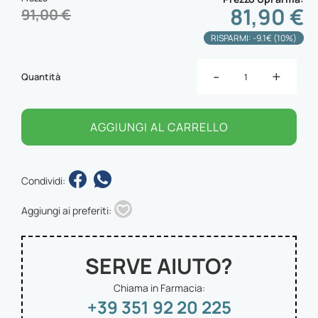
81,90 €
91,00 €
RISPARMI: -9.1€ (10%)
-
+
Quantità
AGGIUNGI AL CARRELLO
Condividi:
Aggiungi ai preferiti:
SERVE AIUTO?
Chiama in Farmacia:
+39 351 92 20 225