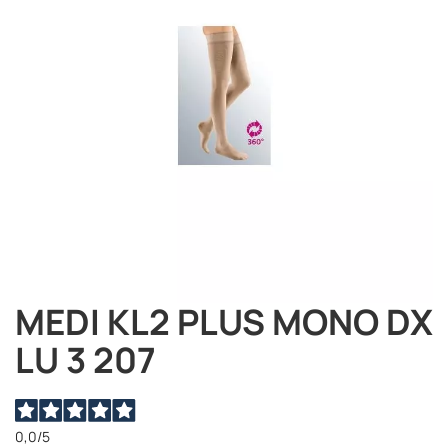
immagini
MEDI KL2 PLUS MONO DX
Vai
all'inizio
LU 3 207
della
galleria
di
immagini
0,0
/5