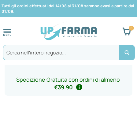
Tutti gli ordini effettuati dal 14/08 al 31/08 saranno evasi a partire dal
01/09.
Car
Search
Spedizione Gratuita con ordini di almeno
€39.90
.
Vai
alla
fine
della
galleria
di