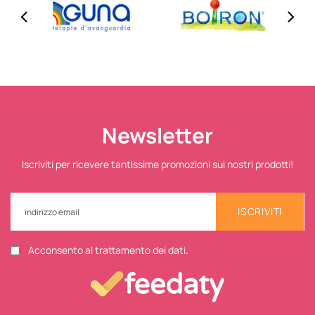
Newsletter
Iscriviti per ricevere tantissime promozioni sui nostri prodotti!
ISCRIVITI
Acconsento al trattamento dei dati.