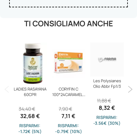
TI CONSIGLIAMO ANCHE
Les Polysianes
Olio Abbr Fp1/3
LADIES RASAYANA
CORYFIN C
CHA
60CPR
100*24CARAMELL
AU
11,88 €
E
8,32 €
34,40 €
7,90 €
2
32,68 €
7,11 €
RISPARMI:
-3.56€ (30%)
RISPARMI:
RISPARMI:
-1.72€ (5%)
-0.79€ (10%)
-