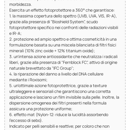
morbidezza.
Esercita un effetto fotoprotettore a 360° che garantisce:
1. la massima copertura dello spettro (UVB, UVA, VIS, IR-A),
grazie alla presenza di "Bioshield System", scudo
fotoprotettore specifico nei confronti delle radiazioni visibili
e IR-A;
2. protezione ad ampio spettro e ottima cosmeticità in una
formulazione basata su una miscela bilanciata di filtri fisici
minerali (10% zinc oxide + 12% titanium oxide);
3. un'intensa azione antiossidante che neutralizza i radicali
liberi, grazie alla presenza di "Fernblock FC", attivo di origine
naturale brevettato da "IFC Group";
4. la riparazione del danno a livello del DNA cellulare
mediante i Roxisomi;
5. un'ottimale azione fotoprotettrice, grazie a texture
ultraleggere e sensoriali che garantiscono una corretta
applicazione e lasciano un film invisibile sulla pelle. Inoltre, la
dispersione omogenea dei filtri presenti nella formula
assicura una protezione uniforme;
6. effetto mat (Nylon-12: riduce la lucidità assorbendo
l'eccesso di sebo).
Indicato per pelli sensibili e reattive; per coloro che non