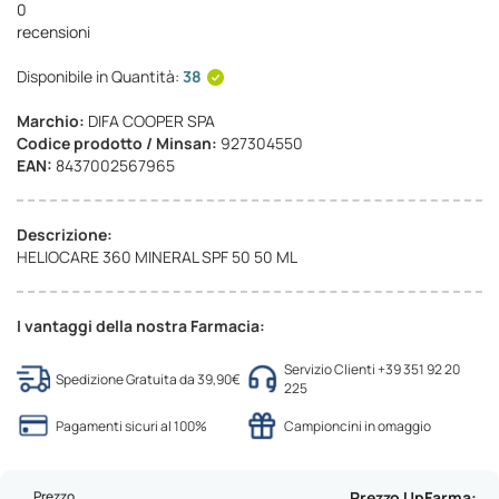
0
recensioni
Disponibile in Quantità:
38
Marchio:
DIFA COOPER SPA
Codice prodotto / Minsan:
927304550
EAN:
8437002567965
Descrizione:
HELIOCARE 360 MINERAL SPF 50 50 ML
I vantaggi della nostra Farmacia:
Servizio Clienti +39 351 92 20
Spedizione Gratuita da 39,90€
225
Pagamenti sicuri al 100%
Campioncini in omaggio
Prezzo
Prezzo UpFarma