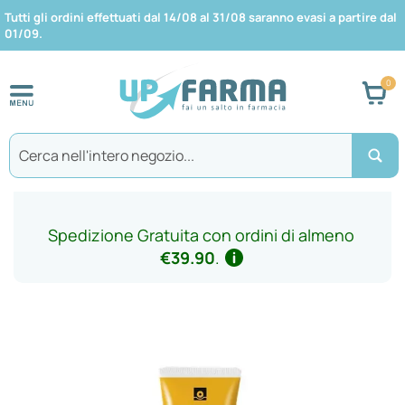
Tutti gli ordini effettuati dal 14/08 al 31/08 saranno evasi a partire dal
01/09.
Car
Search
Spedizione Gratuita con ordini di almeno
€39.90
.
Vai
alla
fine
della
galleria
di