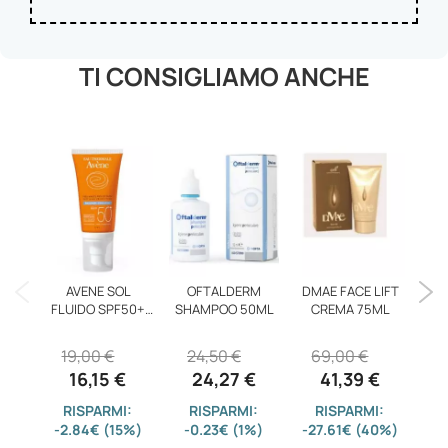
TI CONSIGLIAMO ANCHE
F
LEG
AVENE SOL
OFTALDERM
DMAE FACE LIFT
FLUIDO SPF50+
SHAMPOO 50ML
CREMA 75ML
3
50ML
19,00 €
24,50 €
69,00 €
16,15 €
24,27 €
41,39 €
-9
RISPARMI:
RISPARMI:
RISPARMI:
-2.84€ (15%)
-0.23€ (1%)
-27.61€ (40%)