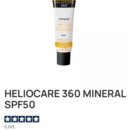
immagini
HELIOCARE 360 MINERAL
Vai
all'inizio
SPF50
della
galleria
di
immagini
0,0
/5