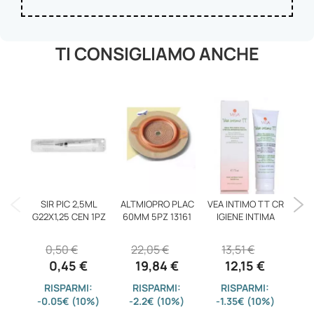
TI CONSIGLIAMO ANCHE
PYR
SIR PIC 2,5ML
ALTMIOPRO PLAC
VEA INTIMO TT CR
G22X1,25 CEN 1PZ
60MM 5PZ 13161
IGIENE INTIMA
0,50 €
22,05 €
13,51 €
0,45 €
19,84 €
12,15 €
-3
RISPARMI:
RISPARMI:
RISPARMI:
-0.05€ (10%)
-2.2€ (10%)
-1.35€ (10%)