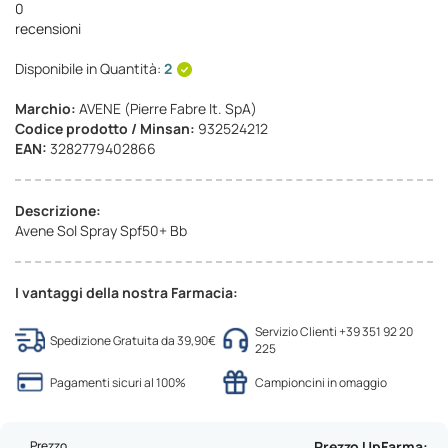
0
recensioni
Disponibile in Quantità:
2
Marchio:
AVENE (Pierre Fabre It. SpA)
Codice prodotto / Minsan:
932524212
EAN:
3282779402866
Descrizione:
Avene Sol Spray Spf50+ Bb
I vantaggi della nostra Farmacia:
Servizio Clienti +39 351 92 20
Spedizione Gratuita da 39,90€
225
Pagamenti sicuri al 100%
Campioncini in omaggio
Prezzo
Prezzo UpFarma