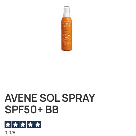
immagini
AVENE SOL SPRAY
Vai
all'inizio
SPF50+ BB
della
galleria
di
immagini
0,0
/5