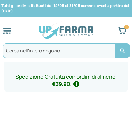
Tutti gli ordini effettuati dal 14/08 al 31/08 saranno evasi a partire dal
01/09.
Car
Search
Spedizione Gratuita con ordini di almeno
€39.90
.
Vai
alla
fine
della
galleria
di