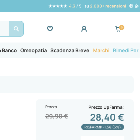
★★★★★
4.3
/ 5 su
2.000+ recensioni
😊 👍
Search
a Banco
Omeopatia
Scadenza Breve
Marchi
Rimedi Per
Prezzo
Prezzo UpFarma
28,40 €
29,90 €
RISPARMI: -1.5€ (5%)