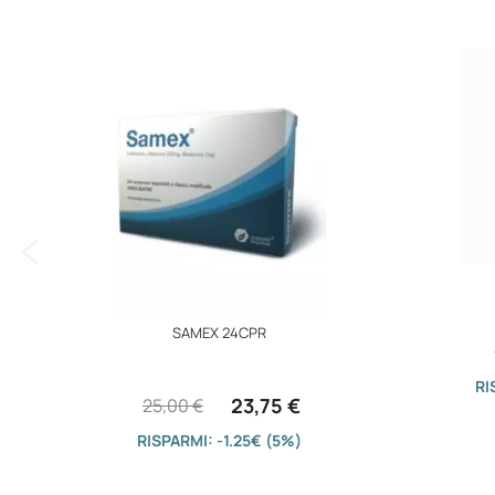
immagini
SAMEX 24CPR
RI
23,75 €
25,00 €
RISPARMI: -1.25€ (5%)