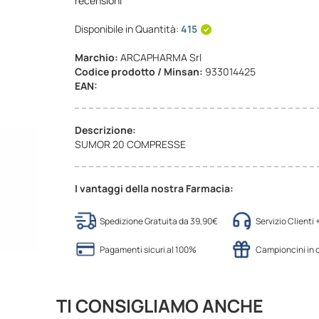
recensioni
Disponibile in Quantità:
415
Marchio:
ARCAPHARMA Srl
Codice prodotto / Minsan:
933014425
EAN:
Descrizione:
SUMOR 20 COMPRESSE
I vantaggi della nostra Farmacia:
Spedizione Gratuita da 39,90€
Servizio Clienti
Pagamenti sicuri al 100%
Campioncini in
TI CONSIGLIAMO ANCHE