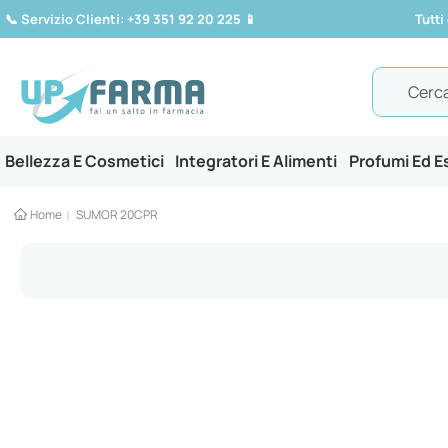
📞
Servizio Clienti: +39 351 92 20 225
📱
Tutti
Search
Bellezza E Cosmetici
Integratori E Alimenti
Profumi Ed 
Home
SUMOR 20CPR
Vai
alla
fine
della
galleria
di
immagini