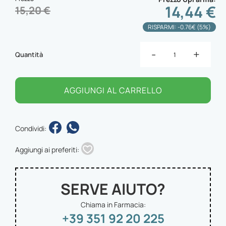
14,44 €
15,20 €
RISPARMI: -0.76€ (5%)
-
+
Quantità
AGGIUNGI AL CARRELLO
Condividi:
Aggiungi ai preferiti:
SERVE AIUTO?
Chiama in Farmacia:
+39 351 92 20 225