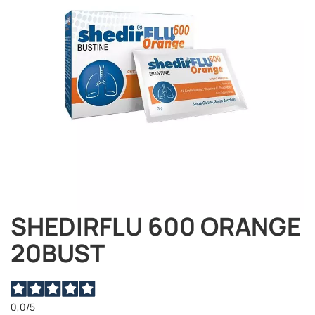
immagini
SHEDIRFLU 600 ORANGE
Vai
all'inizio
20BUST
della
galleria
di
immagini
0,0
/5