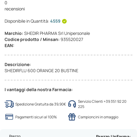
0
recensioni
Disponibile in Quantità:
4559
Marchio:
SHEDIR PHARMA Srl Unipersonale
Codice prodotto / Minsan:
935520027
EAN:
Descrizione:
SHEDIRFLU 600 ORANGE 20 BUSTINE
I vantaggi della nostra Farmacia:
Servizio Clienti +39 351 92 20
Spedizione Gratuita da 39,90€
225
Pagamenti sicuri al 100%
Campioncini in omaggio
Prezzo
Prezzo UpFarma