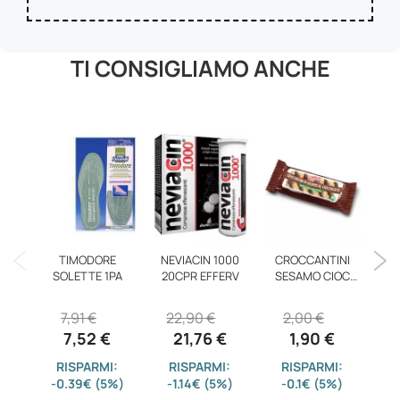
TI CONSIGLIAMO ANCHE
TIMODORE
NEVIACIN 1000
CROCCANTINI
SOLETTE 1PA
20CPR EFFERV
SESAMO CIOC
A
FON60G
7,91 €
22,90 €
2,00 €
7,52 €
21,76 €
1,90 €
RISPARMI:
RISPARMI:
RISPARMI:
-0.39€ (5%)
-1.14€ (5%)
-0.1€ (5%)
-