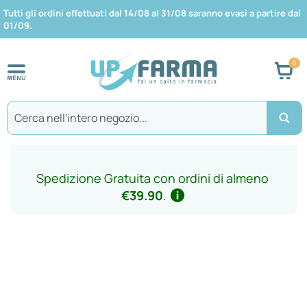
Tutti gli ordini effettuati dal 14/08 al 31/08 saranno evasi a partire dal
01/09.
Car
Search
Spedizione Gratuita con ordini di almeno
€39.90
.
Vai
alla
fine
della
galleria
di