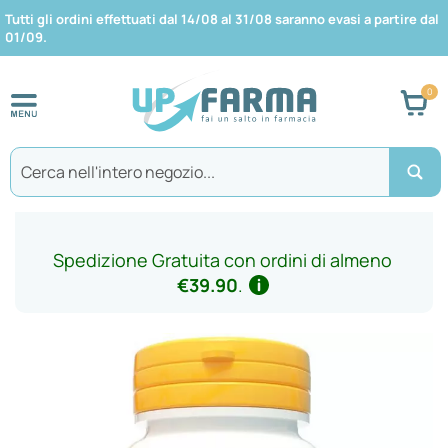
Tutti gli ordini effettuati dal 14/08 al 31/08 saranno evasi a partire dal
01/09.
Car
Search
Spedizione Gratuita con ordini di almeno
€39.90
.
Vai
alla
fine
della
galleria
di