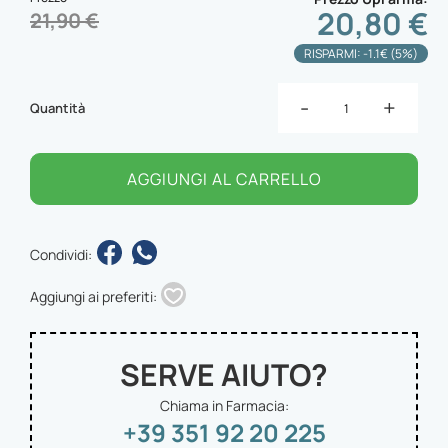
20,80 €
21,90 €
RISPARMI: -1.1€ (5%)
-
+
Quantità
AGGIUNGI AL CARRELLO
Condividi:
Aggiungi ai preferiti:
SERVE AIUTO?
Chiama in Farmacia:
+39 351 92 20 225