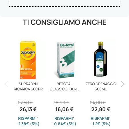
TI CONSIGLIAMO ANCHE
SUPRADYN
BETOTAL
ZERO DRENAGGIO
TOX
RICARICA 60CPR
CLASSICO 100ML
500ML
27,50 €
16,90 €
24,00 €
3
26,13 €
16,06 €
22,80 €
RISPARMI:
RISPARMI:
RISPARMI:
-1.38€ (5%)
-0.84€ (5%)
-1.2€ (5%)
-