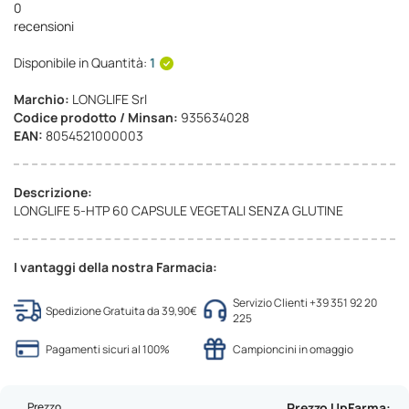
0
recensioni
Disponibile in Quantità:
1
Marchio:
LONGLIFE Srl
Codice prodotto / Minsan:
935634028
EAN:
8054521000003
Descrizione:
LONGLIFE 5-HTP 60 CAPSULE VEGETALI SENZA GLUTINE
I vantaggi della nostra Farmacia:
Servizio Clienti +39 351 92 20
Spedizione Gratuita da 39,90€
225
Pagamenti sicuri al 100%
Campioncini in omaggio
Prezzo
Prezzo UpFarma