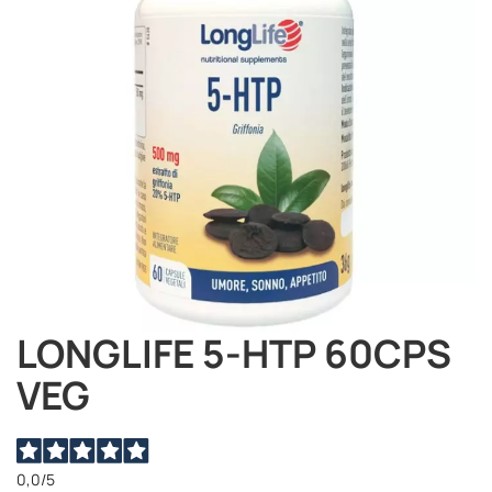
immagini
LONGLIFE 5-HTP 60CPS
Vai
all'inizio
VEG
della
galleria
di
immagini
0,0
/5