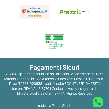
Pagamenti Sicuri
2024 © Up Farma distribuito da Farmacia Santo Spirito del Dott.
Antonio Zaccariello - Via Alfonso Artiaco 25/c Pozzuoli (Na) Italia -
P.Iva: IT07681920638 - cod. fiscale: ZCCNTN58R19H978T |
Numero REA NA - 516779 | Codice univoco assegnato dal
Ministero della Salute: 11877 | All Rights Reserved
made by:
Pluma Studio