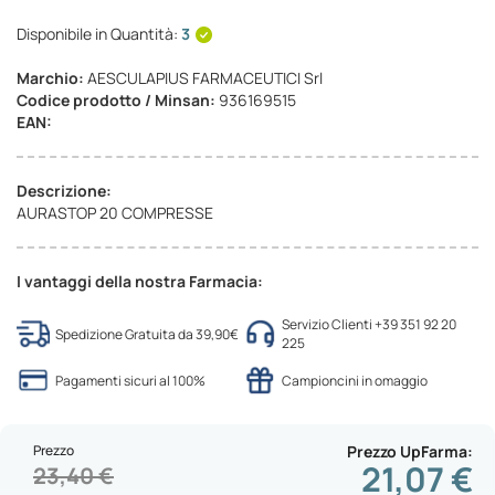
Disponibile in Quantità:
3
Marchio:
AESCULAPIUS FARMACEUTICI Srl
Codice prodotto / Minsan:
936169515
EAN:
Descrizione:
AURASTOP 20 COMPRESSE
I vantaggi della nostra Farmacia:
Servizio Clienti +39 351 92 20
Spedizione Gratuita da 39,90€
225
Pagamenti sicuri al 100%
Campioncini in omaggio
Prezzo
Prezzo UpFarma
21,07 €
23,40 €