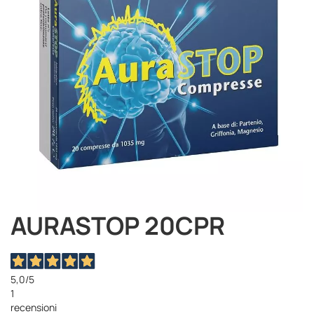
immagini
AURASTOP 20CPR
Vai
all'inizio
della
galleria
di
5,0
/5
immagini
1
recensioni