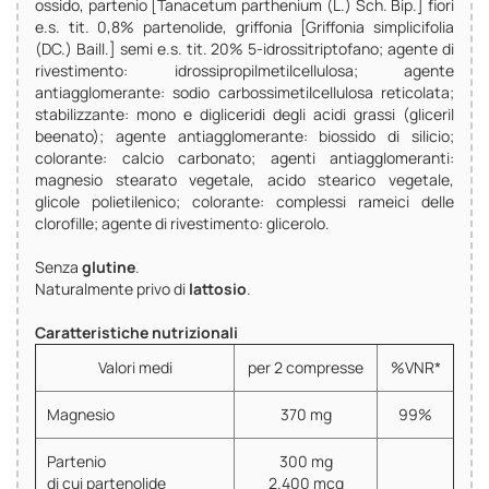
ossido, partenio [Tanacetum parthenium (L.) Sch. Bip.] fiori
e.s. tit. 0,8% partenolide, griffonia [Griffonia simplicifolia
(DC.) Baill.] semi e.s. tit. 20% 5-idrossitriptofano; agente di
rivestimento: idrossipropilmetilcellulosa; agente
antiagglomerante: sodio carbossimetilcellulosa reticolata;
stabilizzante: mono e digliceridi degli acidi grassi (gliceril
beenato); agente antiagglomerante: biossido di silicio;
colorante: calcio carbonato; agenti antiagglomeranti:
magnesio stearato vegetale, acido stearico vegetale,
glicole polietilenico; colorante: complessi rameici delle
clorofille; agente di rivestimento: glicerolo.
Senza
glutine
.
Naturalmente privo di
lattosio
.
Caratteristiche nutrizionali
Valori medi
per 2 compresse
%VNR*
Magnesio
370 mg
99%
Partenio
300 mg
di cui partenolide
2.400 mcg