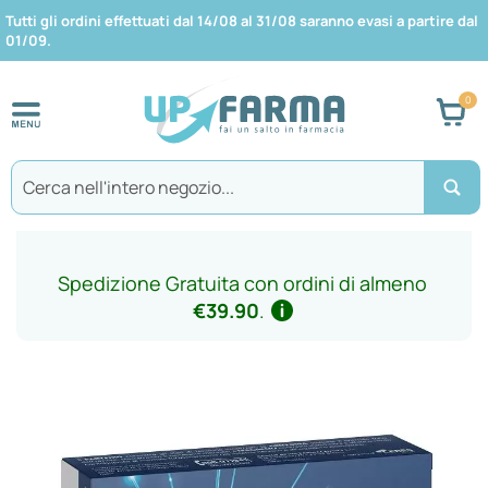
Tutti gli ordini effettuati dal 14/08 al 31/08 saranno evasi a partire dal
01/09.
Car
Search
Spedizione Gratuita con ordini di almeno
€39.90
.
Vai
alla
fine
della
galleria
di