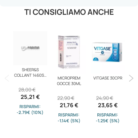
TI CONSIGLIAMO ANCHE
SHEER&S
COLLANT 1460SF
MICROPREM
VITGASE 30CPR
CA
CAFFE'2
GOCCE 30ML
28,00 €
25,21 €
22,90 €
24,90 €
3
21,76 €
23,65 €
RISPARMI:
-2.79€ (10%)
RISPARMI:
RISPARMI:
-1.14€ (5%)
-1.25€ (5%)