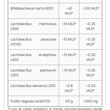
Bifidobacterium lactis BS01
>40
>1,00 MLD*
MLD*
Lactobacillus rhamnosus
>10 MLD*
>0,25
LR06
MLD*
Lactobacillus paracasei
>10 MLD*
>0,25
LPC00
MLD*
Lactobacillus acidophilus
>10 MLD*
>0,25
LA02
MLD*
Lactobacillus plantarum
>10 MLD*
>0,25
LP02
MLD*
Lactobacillus salivarius LS03
>0,8
>0,02
MLD*
MLD*
Frutto-oligosaccaridi FOS
60 g
1.500 mg
*L'uso di ceppi probiotici in forma microincapsulata rende