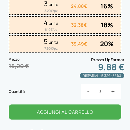
3
16%
unità
24,88€
8,29€/pz
4
18%
unità
32,38€
8,10€/pz
5
20%
unità
39,49€
7,90€/pz
Prezzo
Prezzo UpFarma
9,88 €
15,20 €
RISPARMI: -5.32€ (35%)
-
+
Quantità
AGGIUNGI AL CARRELLO