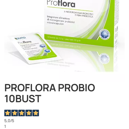
PROFLORA PROBIO
Vai
all'inizio
10BUST
della
galleria
di
immagini
5,0
/5
1