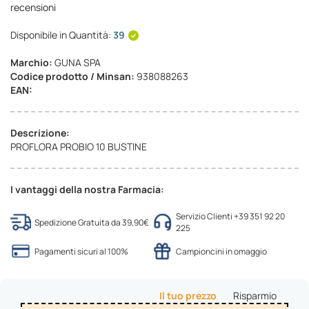
recensioni
Disponibile in Quantità:
39
Marchio:
GUNA SPA
Codice prodotto / Minsan:
938088263
EAN:
Descrizione:
PROFLORA PROBIO 10 BUSTINE
I vantaggi della nostra Farmacia:
Servizio Clienti +39 351 92 20
Spedizione Gratuita da 39,90€
225
Pagamenti sicuri al 100%
Campioncini in omaggio
Il tuo prezzo
Risparmio