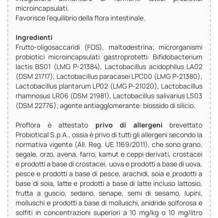
microincapsulati.
Favorisce l'equilibrio della flora intestinale.
Ingredienti
Frutto-oligosaccaridi (FOS), maltodestrina; microrganismi
probiotici microincapsulati gastroprotetti: Bifidobacterium
lactis BS01 (LMG P-21384), Lactobacillus acidophilus LA02
(DSM 21717), Lactobacillus paracasei LPC00 (LMG P-21380),
Lactobacillus plantarum LP02 (LMG P-21020), Lactobacillus
rhamnosus LR06 (DSM 21981), Lactobacillus salivarius LS03
(DSM 22776); agente antiagglomerante: biossido di silicio.
Proflora è attestato
privo di allergeni
brevettato
Probiotical S.p.A., ossia è privo di tutti gli allergeni secondo la
normativa vigente (All. Reg. UE 1169/2011), che sono grano,
segale, orzo, avena, farro, kamut e ceppi derivati, crostacei
e prodotti a base di crostacei, uova e prodotti a base di uova,
pesce e prodotti a base di pesce, arachidi, soia e prodotti a
base di soia, latte e prodotti a base di latte incluso lattosio,
frutta a guscio, sedano, senape, semi di sesamo, lupini,
molluschi e prodotti a base di molluschi, anidride solforosa e
solfiti in concentrazioni superiori a 10 mg/kg o 10 mg/litro