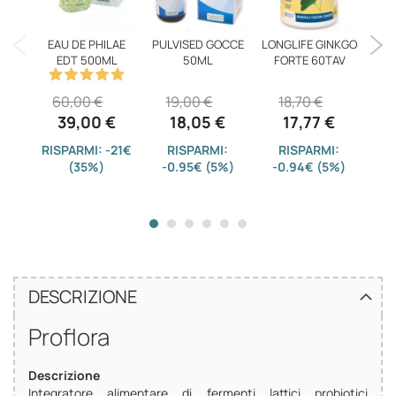
EAU DE PHILAE
PULVISED GOCCE
LONGLIFE GINKGO
PRO
EDT 500ML
50ML
FORTE 60TAV
12
60,00 €
19,00 €
18,70 €
1
39,00 €
18,05 €
17,77 €
RISPARMI: -21€
RISPARMI:
RISPARMI:
(35%)
-0.95€ (5%)
-0.94€ (5%)
-
DESCRIZIONE
Proflora
Descrizione
Integratore alimentare di fermenti lattici probiotici