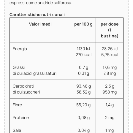
espressi come anidride solforosa.
Caratteristiche nutrizionali
Valori medi
per 100 g
per dose
(1
bustina)
Energia
1.130 kJ
28,26 kJ
270 kcal
6,75 kcal
Grassi
0,7 g
17,6 mg
di cui acidi grassi saturi
0,31 g
7,8 mg
Carboidrati
93,46 g
2,3 g
di cui zuccheri
38,32 g
958 mg
Fibre
55,20 g
1,4 g
Proteine
0,08 g
2 mg
Sale
0,04 g
1 mg