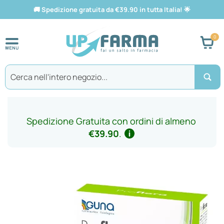
🚚
Spedizione gratuita da €39.90 in tutta Italia!
🌟
Car
Search
Spedizione Gratuita con ordini di almeno
€39.90
.
Vai
alla
fine
della
galleria
di
immagini