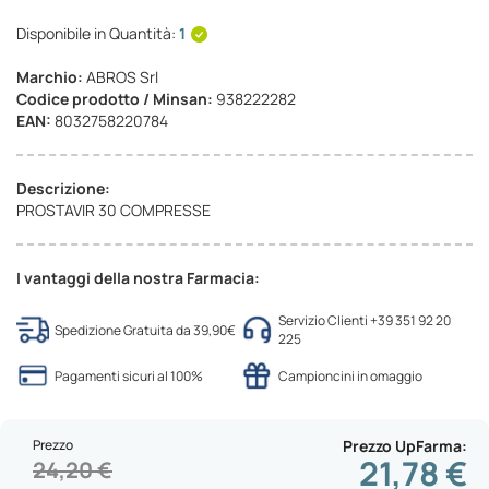
Disponibile in Quantità:
1
Marchio:
ABROS Srl
Codice prodotto / Minsan:
938222282
EAN:
8032758220784
Descrizione:
PROSTAVIR 30 COMPRESSE
I vantaggi della nostra Farmacia:
Servizio Clienti +39 351 92 20
Spedizione Gratuita da 39,90€
225
Pagamenti sicuri al 100%
Campioncini in omaggio
Prezzo
Prezzo UpFarma
21,78 €
24,20 €