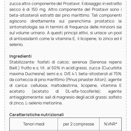
zucca altro componente del Prostavir. Il dosaggio in estratto
secco è di 150 mg. Altro componente del Prostavir sono i
beta-sitosteroli estratti dal pino marittimo. Tali componenti
agiscono direttamente sul parenchima prostatico la
sintomatologia sia in termini di frequenza delle minzioni sia
sul volume urinario. A questi principi attivi, si unisce un pool
di antiossidanti come la vitamina E, il licopene, lo zinco ed il
selenio.
Ingredienti
Stabilizzante: fosfati di calcio; serenoa (Serenoa repens
Baill.) frutto e.s. tit. al 50% in acidi grassi, zucca (Cucurbita
maxima Duchesne) semi e.s. D/E 4:1, beta-sitosteroli al 75%
da corteccia di pino marittimo (Pinus pinaster Aiton); agente
di carica: cellulosa; maltodestrina, licopene, vitamina E
acetato (acetato di DL-alfa-tocoferile); agente
antiagglomerante: sali di magnesio degli acidi grassi; solfato
di zinco, L-selenio metionina.
Caratteristiche nutrizionali
Tenori medi
per 2 compresse
%VNR*