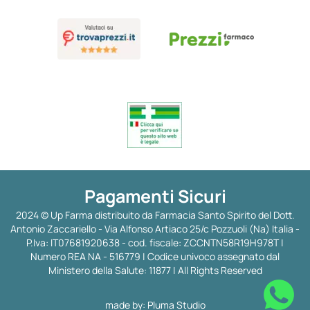
Pagamenti Sicuri
2024 © Up Farma distribuito da Farmacia Santo Spirito del Dott.
Antonio Zaccariello - Via Alfonso Artiaco 25/c Pozzuoli (Na) Italia -
P.Iva: IT07681920638 - cod. fiscale: ZCCNTN58R19H978T |
Numero REA NA - 516779 | Codice univoco assegnato dal
Ministero della Salute: 11877 | All Rights Reserved
made by:
Pluma Studio