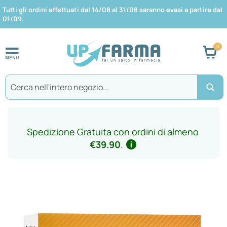
Tutti gli ordini effettuati dal 14/08 al 31/08 saranno evasi a partire dal
01/09.
Car
Search
Spedizione Gratuita con ordini di almeno
€39.90
.
Vai
alla
fine
della
galleria
di