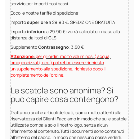
servizio per importi così bassi.
Ecco le nostre tariffe di spedizione:
Importo
superiore
a 29.90 €: SPEDIZIONE GRATUITA
Importo
inferiore
a 29.90 €: verrà calcolato in base alla
distanza dal tool di GLS
Supplemento
Contrassegno
: 3.50 €
Attenzione
: per gli ordini molto voluminosi ( acqua,
omogeneizzati, ecc ) potrebbe essere richiesto
un supplemento alla spedizione, richiesto dopo il
completamento dell'ordine.
Le scatole sono anonime? Si
può capire cosa contengono?
Trattando anche articoli delicati, siamo molto attenti alla
riservatezza dei Clienti.Facciamo in modo che sulle scatole
utilizzate compaia solo il nostro logo, senza alcun
riferimento al contenuto.Tutti i documenti sono contenuti
all'interno del pacco, in modo che nessuno possa vederli.