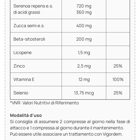
Serenoa repens e.s.
720 mg
di acidi grassi
360 mg
Zucca semi e.s.
400 mg
Beta-sitosteroli
200 mg
Licopene
1,5 mg
Zinco
2,5 mg
25%
Vitamina E
12 mg
100%
Selenio
13,75 mcg
25%
*VNR: Valori Nutritivi di Riferimento
Modalità d'uso
Si consiglia di assumere 2 compresse al giorno nella fase di
attacco e 1 compressa al giorno durante il mantenimento.
Può essere utile associare un trattamento con Vigordem.