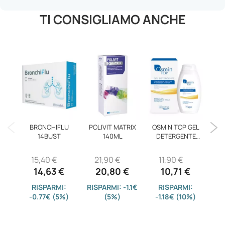
TI CONSIGLIAMO ANCHE
BRONCHIFLU
POLIVIT MATRIX
OSMIN TOP GEL
EP
14BUST
140ML
DETERGENTE
E
250ML
15,40 €
21,90 €
11,90 €
14,63 €
20,80 €
10,71 €
RISPARMI:
RISPARMI: -1.1€
RISPARMI:
-0.77€ (5%)
(5%)
-1.18€ (10%)
-