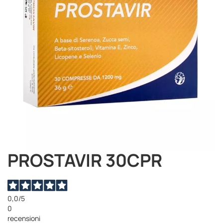
immagini
PROSTAVIR 30CPR
Vai
all'inizio
della
galleria
di
0,0
/5
immagini
0
recensioni