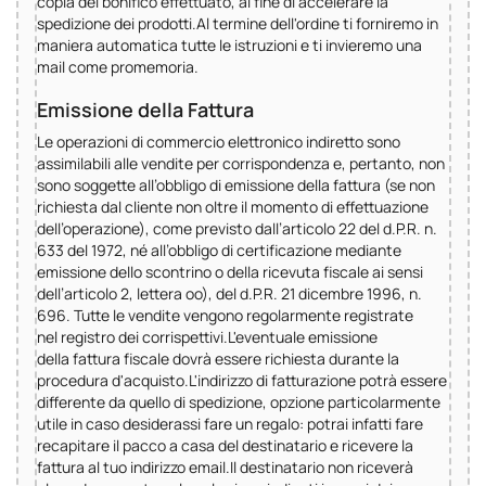
copia del bonifico effettuato, al fine di accelerare la
spedizione dei prodotti.Al termine dell'ordine ti forniremo in
maniera automatica tutte le istruzioni e ti invieremo una
mail come promemoria.
Emissione della Fattura
Le operazioni di commercio elettronico indiretto sono
assimilabili alle vendite per corrispondenza e, pertanto, non
sono soggette all’obbligo di emissione della fattura (se non
richiesta dal cliente non oltre il momento di effettuazione
dell’operazione), come previsto dall’articolo 22 del d.P.R. n.
633 del 1972, né all’obbligo di certificazione mediante
emissione dello scontrino o della ricevuta fiscale ai sensi
dell’articolo 2, lettera oo), del d.P.R. 21 dicembre 1996, n.
696. Tutte le vendite vengono regolarmente registrate
nel registro dei corrispettivi.L'eventuale emissione
della fattura fiscale dovrà essere richiesta durante la
procedura d'acquisto.L'indirizzo di fatturazione potrà essere
differente da quello di spedizione, opzione particolarmente
utile in caso desiderassi fare un regalo: potrai infatti fare
recapitare il pacco a casa del destinatario e ricevere la
fattura al tuo indirizzo email.Il destinatario non riceverà