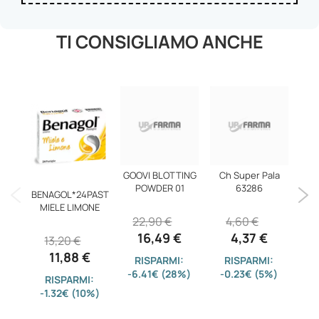
TI CONSIGLIAMO ANCHE
GOOVI BLOTTING
Ch Super Pala
MED
POWDER 01
63286
NE
BENAGOL*24PAST
MIELE LIMONE
22,90 €
4,60 €
2
16,49 €
4,37 €
13,20 €
11,88 €
RISPARMI:
RISPARMI:
-6.41€ (28%)
-0.23€ (5%)
-
RISPARMI:
-1.32€ (10%)