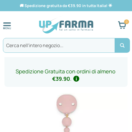
🚚
Spedizione gratuita da €39.90 in tutta Italia!
🌟
Car
Search
Spedizione Gratuita con ordini di almeno
€39.90
.
Vai
alla
fine
della
galleria
di
immagini