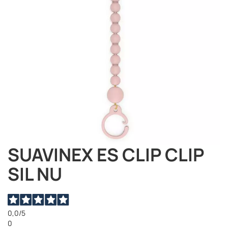
SUAVINEX ES CLIP CLIP
Vai
all'inizio
SIL NU
della
galleria
di
immagini
0,0
/5
0