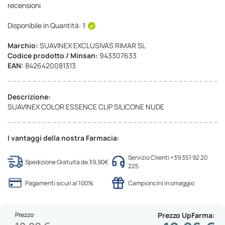
recensioni
Disponibile in Quantità:
1
Marchio:
SUAVINEX EXCLUSIVAS RIMAR SL
Codice prodotto / Minsan:
943307633
EAN:
8426420081313
Descrizione:
SUAVINEX COLOR ESSENCE CLIP SILICONE NUDE
I vantaggi della nostra Farmacia:
Servizio Clienti +39 351 92 20
Spedizione Gratuita da 39,90€
225
Pagamenti sicuri al 100%
Campioncini in omaggio
Prezzo
Prezzo UpFarma