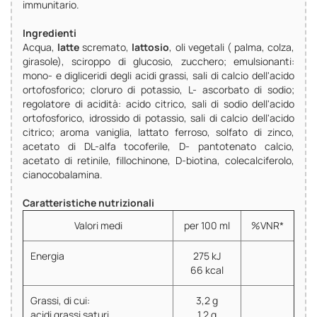
immunitario.
Ingredienti
Acqua,
latte
scremato,
lattosio
, oli vegetali ( palma, colza,
girasole), sciroppo di glucosio, zucchero; emulsionanti:
mono- e digliceridi degli acidi grassi, sali di calcio dell'acido
ortofosforico; cloruro di potassio, L- ascorbato di sodio;
regolatore di acidità: acido citrico, sali di sodio dell'acido
ortofosforico, idrossido di potassio, sali di calcio dell'acido
citrico; aroma vaniglia, lattato ferroso, solfato di zinco,
acetato di DL-alfa tocoferile, D- pantotenato calcio,
acetato di retinile, fillochinone, D-biotina, colecalciferolo,
cianocobalamina.
Caratteristiche nutrizionali
Valori medi
per 100 ml
%VNR*
Energia
275 kJ
66 kcal
Grassi, di cui:
3,2 g
acidi grassi saturi
1,2 g