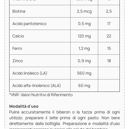
Biotina
2,5 mcg
2,5
Acido pantotenico
0,5 mg
17
Calcio
120 mg
22
Ferro
1,2 mg
15
Zinco
0,9 mg
18
Acido linoleico (LA)
560 mg
Acido alfa-linolenico (ALA)
60 mg
*VNR: Valori Nutritivi di Riferimento
Modalità d'uso
Pulire accuratamente il biberon o la tazza prima di ogni
utilizzo; preparare il latte prima di ogni pasto. Non bere
direttamente dalla bottiglia. Preparazione e modalità d'uso