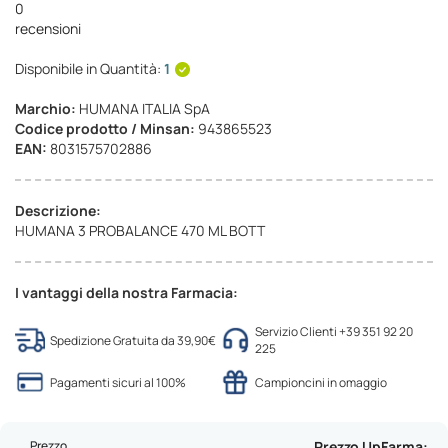
0
recensioni
Disponibile in Quantità:
1
Marchio:
HUMANA ITALIA SpA
Codice prodotto / Minsan:
943865523
EAN:
8031575702886
Descrizione:
HUMANA 3 PROBALANCE 470 ML BOTT
I vantaggi della nostra Farmacia:
Servizio Clienti +39 351 92 20
Spedizione Gratuita da 39,90€
225
Pagamenti sicuri al 100%
Campioncini in omaggio
Prezzo
Prezzo UpFarma