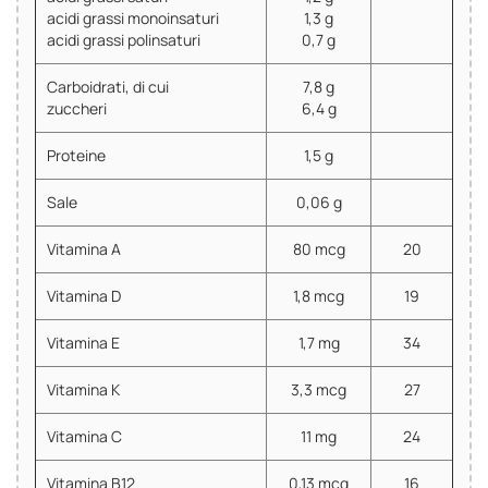
acidi grassi monoinsaturi
1,3 g
acidi grassi polinsaturi
0,7 g
Carboidrati, di cui
7,8 g
zuccheri
6,4 g
Proteine
1,5 g
Sale
0,06 g
Vitamina A
80 mcg
20
Vitamina D
1,8 mcg
19
Vitamina E
1,7 mg
34
Vitamina K
3,3 mcg
27
Vitamina C
11 mg
24
Vitamina B12
0,13 mcg
16