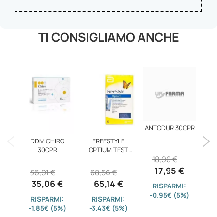
TI CONSIGLIAMO ANCHE
ANTODUR 30CPR
AR
DDM CHIRO
FREESTYLE
30CPR
OPTIUM TEST
18,90 €
STRIPS50
17,95 €
36,91 €
68,56 €
35,06 €
65,14 €
RISPARMI:
-0.95€ (5%)
-4
RISPARMI:
RISPARMI:
-1.85€ (5%)
-3.43€ (5%)