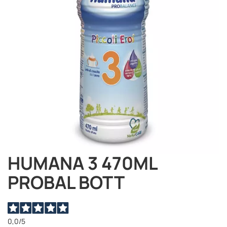
immagini
HUMANA 3 470ML
Vai
all'inizio
PROBAL BOTT
della
galleria
di
immagini
0,0
/5