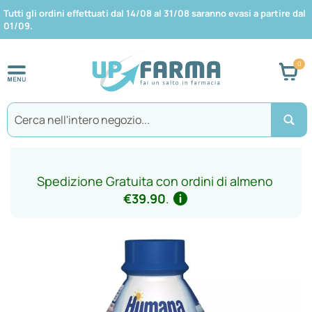
Tutti gli ordini effettuati dal 14/08 al 31/08 saranno evasi a partire dal
01/09.
Car
Search
Spedizione Gratuita con ordini di almeno
€39.90
.
Vai
alla
fine
della
galleria
di