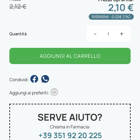
2,10 €
2,12 €
RISPARMI: -0.02€ (1%)
-
+
Quantità
AGGIUNGI AL CARRELLO
Condividi:
Aggiungi ai preferiti:
SERVE AIUTO?
Chiama in Farmacia:
+39 351 92 20 225