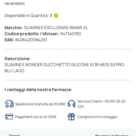
recensioni
Disponibile in Quantità:
3
Marchio:
SUAVINEX EXCLUSIVAS RIMAR SL
Codice prodotto / Minsan:
947140190
EAN:
8426420084291
Descrizione:
SUAVINEX WONDER SUCCHIETTO SILICONE 6/18 MESI SX PRO
BLU LAGO
I vantaggi della nostra Farmacia:
Servizio Clienti +39 351 92 20
Spedizione Gratuita da 39,90€
225
Pagamenti sicuri al 100%
Campioncini in omaggio
Prezzo