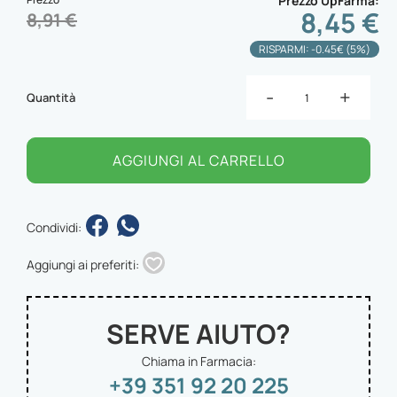
Prezzo UpFarma
8,45 €
8,91 €
RISPARMI: -0.45€ (5%)
-
+
Quantità
AGGIUNGI AL CARRELLO
Condividi:
Aggiungi ai preferiti:
SERVE AIUTO?
Chiama in Farmacia:
+39 351 92 20 225