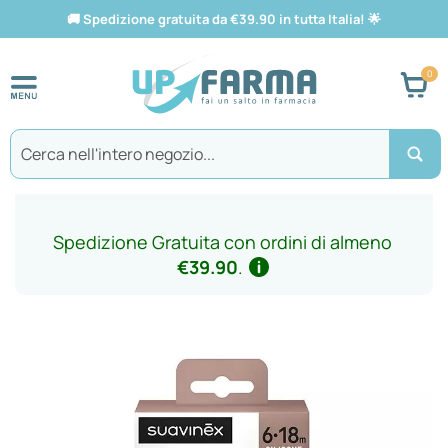
🚚
Spedizione gratuita da €39.90 in tutta Italia!
🌟
Car
Search
Spedizione Gratuita con ordini di almeno
€39.90
.
Vai
alla
fine
della
galleria
di
immagini