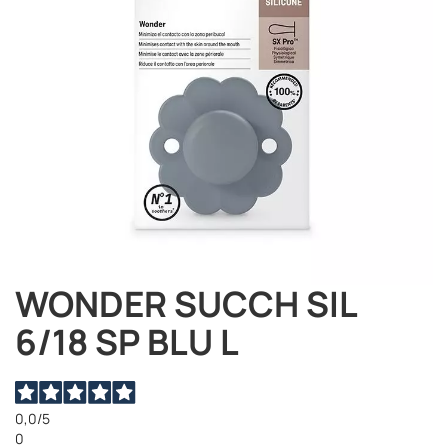
WONDER SUCCH SIL
Vai
all'inizio
6/18 SP BLU L
della
galleria
di
immagini
0,0
/5
0