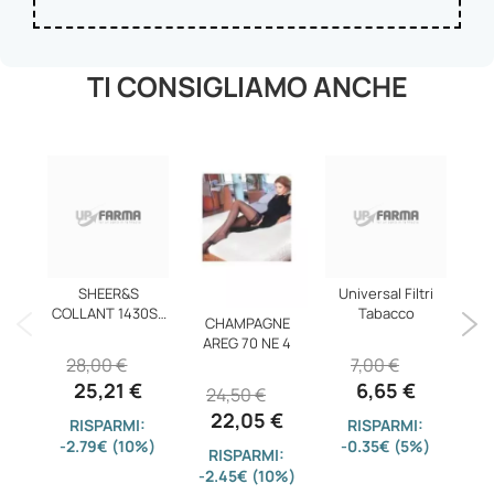
TI CONSIGLIAMO ANCHE
SHEER&S
Universal Filtri
COLLANT 1430SF
Tabacco
CHAMPAGNE
BLU 3
AREG 70 NE 4
D
28,00 €
7,00 €
25,21 €
6,65 €
24,50 €
1
22,05 €
RISPARMI:
RISPARMI:
-2.79€ (10%)
-0.35€ (5%)
RISPARMI:
-2.45€ (10%)
-1