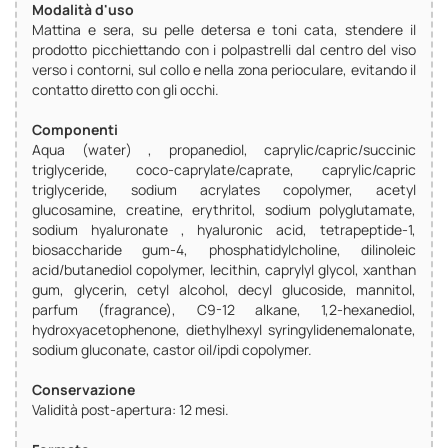
Modalità d'uso
Mattina e sera, su pelle detersa e toni cata, stendere il
prodotto picchiettando con i polpastrelli dal centro del viso
verso i contorni, sul collo e nella zona perioculare, evitando il
contatto diretto con gli occhi.
Componenti
Aqua (water) , propanediol, caprylic/capric/succinic
triglyceride, coco-caprylate/caprate, caprylic/capric
triglyceride, sodium acrylates copolymer, acetyl
glucosamine, creatine, erythritol, sodium polyglutamate,
sodium hyaluronate , hyaluronic acid, tetrapeptide-1,
biosaccharide gum-4, phosphatidylcholine, dilinoleic
acid/butanediol copolymer, lecithin, caprylyl glycol, xanthan
gum, glycerin, cetyl alcohol, decyl glucoside, mannitol,
parfum (fragrance), C9-12 alkane, 1,2-hexanediol,
hydroxyacetophenone, diethylhexyl syringylidenemalonate,
sodium gluconate, castor oil/ipdi copolymer.
Conservazione
Validità post-apertura: 12 mesi.