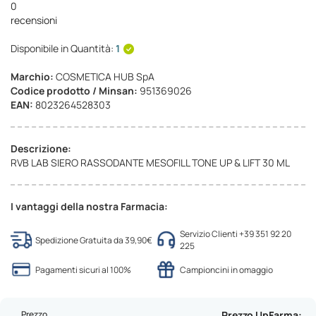
0
recensioni
Disponibile in Quantità:
1
Marchio:
COSMETICA HUB SpA
Codice prodotto / Minsan:
951369026
EAN:
8023264528303
Descrizione:
RVB LAB SIERO RASSODANTE MESOFILL TONE UP & LIFT 30 ML
I vantaggi della nostra Farmacia:
Servizio Clienti +39 351 92 20
Spedizione Gratuita da 39,90€
225
Pagamenti sicuri al 100%
Campioncini in omaggio
Prezzo
Prezzo UpFarma