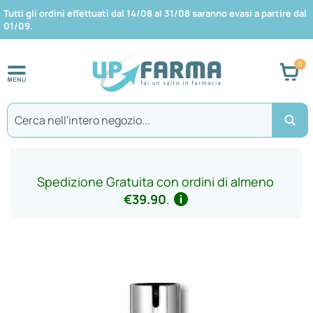
Tutti gli ordini effettuati dal 14/08 al 31/08 saranno evasi a partire dal
01/09.
Car
Search
Spedizione Gratuita con ordini di almeno
€39.90
.
Vai
alla
fine
della
galleria
di