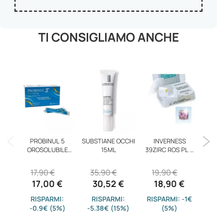
TI CONSIGLIAMO ANCHE
BE
C
PROBINUL 5
SUBSTIANE OCCHI
INVERNESS
OROSOLUBILE
15ML
39ZIRC ROS PL O
12STICK
3MM
17,90 €
35,90 €
19,90 €
17,00 €
30,52 €
18,90 €
-0
RISPARMI:
RISPARMI:
RISPARMI: -1€
-0.9€ (5%)
-5.38€ (15%)
(5%)