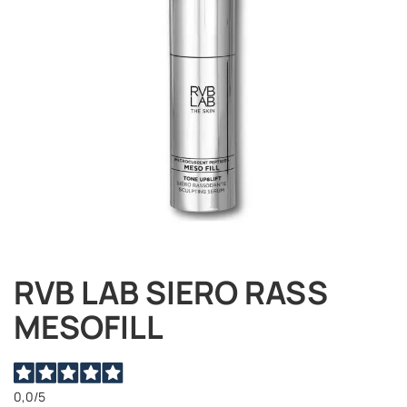
immagini
RVB LAB SIERO RASS
Vai
all'inizio
MESOFILL
della
galleria
di
immagini
0,0
/5