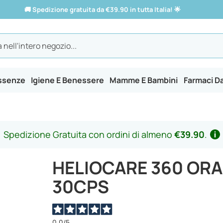
🚚
Spedizione gratuita da €39.90 in tutta Italia!
🌟
Essenze
Igiene E Benessere
Mamme E Bambini
Farmaci D
Spedizione Gratuita con ordini di almeno
€39.90
.
HELIOCARE 360 ORA
30CPS
0,0
/5