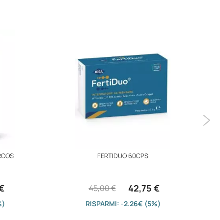
RCOS
FERTIDUO 60CPS
€
42,75 €
45,00 €
%)
RISPARMI: -2.26€ (5%)