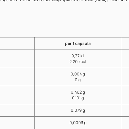
per 1 capsula
9,37 kJ
2,20 kcal
0,004 g
0 g
0,462 g
0,101 g
0,079 g
0,0003 g