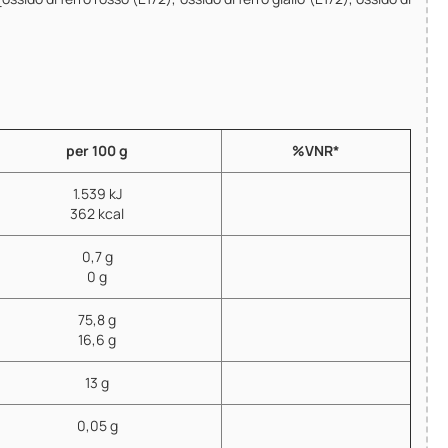
per 100 g
%VNR*
1.539 kJ
362 kcal
0,7 g
0 g
75,8 g
16,6 g
13 g
0,05 g