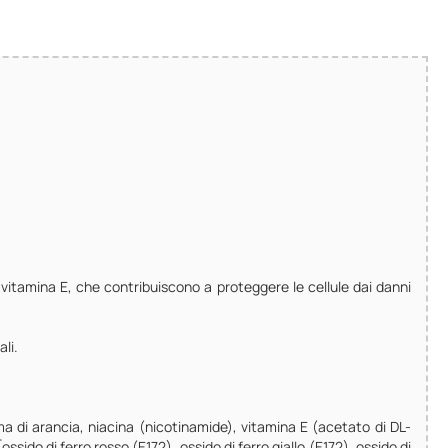
 vitamina E, che contribuiscono a proteggere le cellule dai danni
li.
ma di arancia, niacina (nicotinamide), vitamina E (acetato di DL-
ido di ferro rosso (E172), ossido di ferro giallo (E172), ossido di