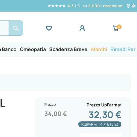
★★★★★
4.3
/ 5 su
2.000+ recensioni
😊 👍
Search
a Banco
Omeopatia
Scadenza Breve
Marchi
Rimedi Per
L
Prezzo
Prezzo UpFarma
32,30 €
34,00 €
RISPARMI: -1.71€ (5%)