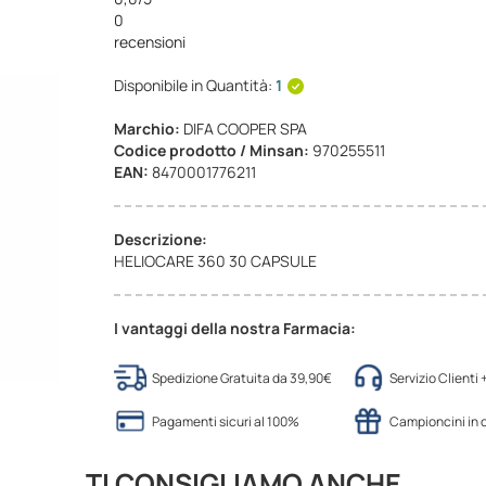
0
recensioni
Disponibile in Quantità:
1
Marchio:
DIFA COOPER SPA
Codice prodotto / Minsan:
970255511
EAN:
8470001776211
Descrizione:
HELIOCARE 360 30 CAPSULE
I vantaggi della nostra Farmacia:
Spedizione Gratuita da 39,90€
Servizio Clienti
Pagamenti sicuri al 100%
Campioncini in
TI CONSIGLIAMO ANCHE