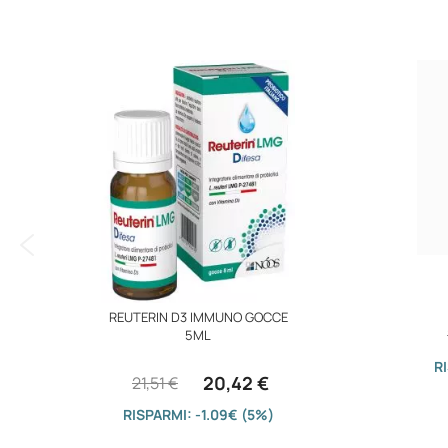
immagini
REUTERIN D3 IMMUNO GOCCE
5ML
R
20,42 €
21,51 €
RISPARMI: -1.09€ (5%)