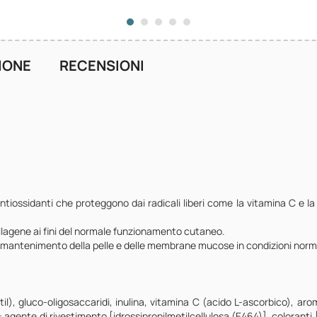
IONE
RECENSIONI
ntiossidanti che proteggono dai radicali liberi come la vitamina C e la
ollagene ai fini del normale funzionamento cutaneo.
al mantenimento della pelle e delle membrane mucose in condizioni norma
), gluco-oligosaccaridi, inulina, vitamina C (acido L-ascorbico), aro
gente di rivestimento [idrossipropilmetilcellulosa (E464)], coloranti [oss