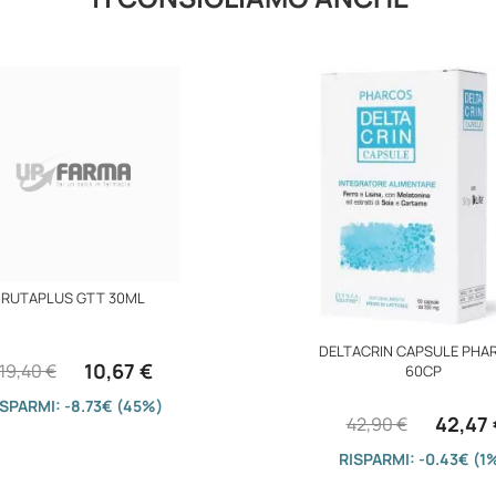
RUTAPLUS GTT 30ML
DELTACRIN CAPSULE PHA
10,67 €
19,40 €
60CP
ISPARMI: -8.73€ (45%)
42,47 
42,90 €
RISPARMI: -0.43€ (1