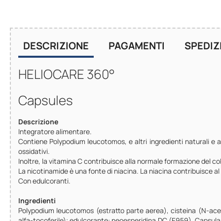
DESCRIZIONE
PAGAMENTI
SPEDIZ
HELIOCARE 360°
Capsules
Descrizione
Integratore alimentare.
Contiene Polypodium leucotomos, e altri ingredienti naturali e a
ossidativi.
Inoltre, la vitamina C contribuisce alla normale formazione del c
La nicotinamide è una fonte di niacina. La niacina contribuisce 
Con edulcoranti.
Ingredienti
Polypodium leucotomos (estratto parte aerea), cisteina (N-acetil
alfa-tocoferile); edulcorante: neoesperidina DC (E959). Capsula: a