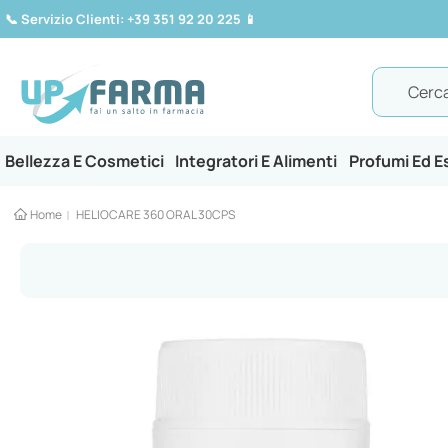
📞
Servizio Clienti: +39 351 92 20 225
📱
Search
Bellezza E Cosmetici
Integratori E Alimenti
Profumi Ed 
Home
HELIOCARE 360 ORAL 30CPS
Vai
alla
fine
della
galleria
di
immagini