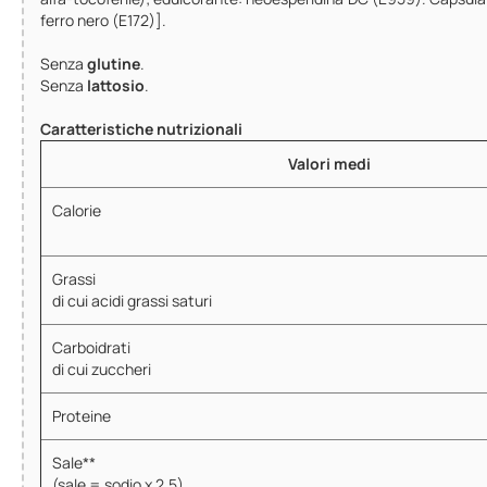
ferro nero (E172)].
Senza
glutine
.
Senza
lattosio
.
Caratteristiche nutrizionali
Valori medi
Calorie
Grassi
di cui acidi grassi saturi
Carboidrati
di cui zuccheri
Proteine
Sale**
(sale = sodio x 2,5)