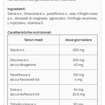
Ingredienti
Salvia e.s., Dioscorea e.s., passiflora e.s., soia, trifoglio rosso
e.s., idrossido di magnesio, agnocasto, Cimifuga racemosa,
L-triptofano, vitamina D.
Caratteristiche nutrizionali
Tenori medi
dose giornaliera
Salvia e.s.
200 mg
Discorea e.s.
200 mg
da cui diosgenina
40 mg
Passiflora e.s.
100 mg
da cui flavonoidi tot.
4 mg
Soia e.s.
64 mg
da cui isoflavoni tot.
25,6 mg
Trifoglio rosso e.s.
60 mg