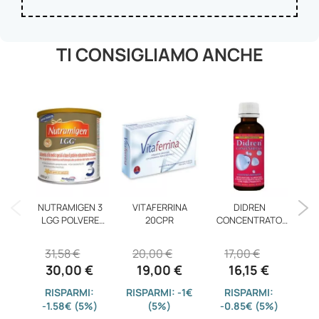
TI CONSIGLIAMO ANCHE
NUTRAMIGEN 3
VITAFERRINA
DIDREN
D
LGG POLVERE
20CPR
CONCENTRATO
400G
200ML
31,58 €
20,00 €
17,00 €
2
30,00 €
19,00 €
16,15 €
RISPARMI:
RISPARMI: -1€
RISPARMI:
-1.58€ (5%)
(5%)
-0.85€ (5%)
-9