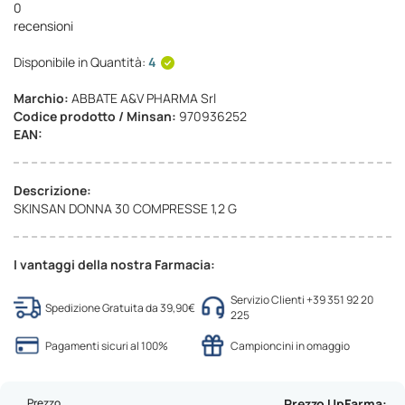
0
recensioni
Disponibile in Quantità:
4
Marchio:
ABBATE A&V PHARMA Srl
Codice prodotto / Minsan:
970936252
EAN:
Descrizione:
SKINSAN DONNA 30 COMPRESSE 1,2 G
I vantaggi della nostra Farmacia:
Servizio Clienti +39 351 92 20
Spedizione Gratuita da 39,90€
225
Pagamenti sicuri al 100%
Campioncini in omaggio
Prezzo
Prezzo UpFarma