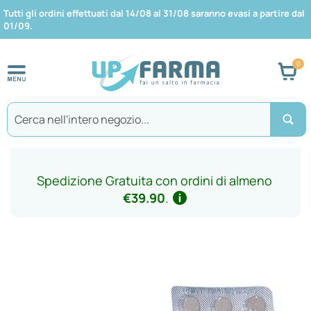
Tutti gli ordini effettuati dal 14/08 al 31/08 saranno evasi a partire dal
01/09.
Car
Search
Spedizione Gratuita con ordini di almeno
€39.90
.
Vai
alla
fine
della
galleria
di