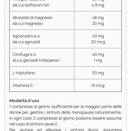
da cui isoflavoni tot
4,8 mg
Idrossido di magnesio
48 mg
da cui magnesio
20 mg
Agnocasto e.s.
40 mg
da cui agnusidi
20 mcg
Cimifuga e.s.
40 mg
di cui glicosidi triterpenici
1 mg
L-triptofano
30 mg
Vitamina D
10 mcg
Modalità d'uso
1 compressa al giorno (sufficiente per la maggior parte delle
donne per gestire i sintomi della menopausa naturalmente,
in ogni caso 2 compresse al giorno possono essere assunte
nel caso di sintomi severi).
Per aiutare ad alleviare i sintomi diurni, assumere