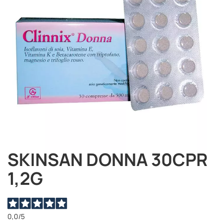
immagini
SKINSAN DONNA 30CPR
Vai
all'inizio
1,2G
della
galleria
di
immagini
0,0
/5