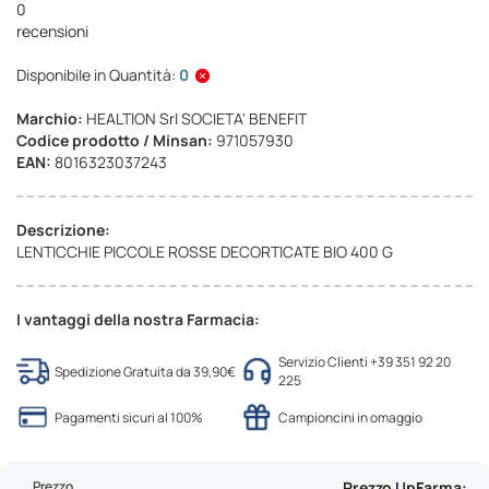
0
recensioni
Disponibile in Quantità:
0
Marchio:
HEALTION Srl SOCIETA' BENEFIT
Codice prodotto / Minsan:
971057930
EAN:
8016323037243
Descrizione:
LENTICCHIE PICCOLE ROSSE DECORTICATE BIO 400 G
I vantaggi della nostra Farmacia:
Servizio Clienti +39 351 92 20
Spedizione Gratuita da 39,90€
225
Pagamenti sicuri al 100%
Campioncini in omaggio
Prezzo
Prezzo UpFarma