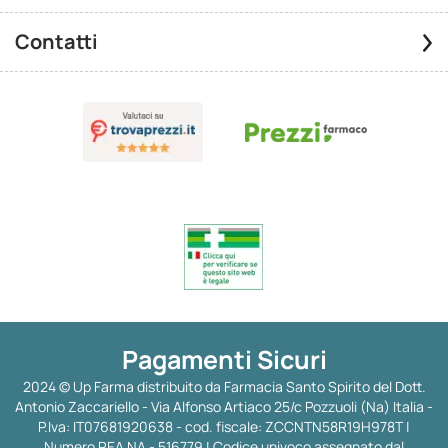
Contatti
Pagamenti Sicuri
2024 © Up Farma distribuito da Farmacia Santo Spirito del Dott.
Antonio Zaccariello - Via Alfonso Artiaco 25/c Pozzuoli (Na) Italia -
P.Iva: IT07681920638 - cod. fiscale: ZCCNTN58R19H978T |
Numero REA NA - 516779 | Codice univoco assegnato dal