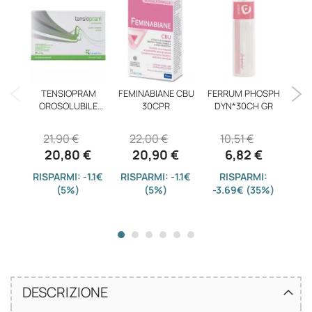
D
TENSIOPRAM
FEMINABIANE CBU
FERRUM PHOSPH
OROSOLUBILE
30CPR
DYN*30CH GR
2
30CPR
21,90 €
22,00 €
10,51 €
20,80 €
20,90 €
6,82 €
RISPARMI: -1.1€
RISPARMI: -1.1€
RISPARMI:
(5%)
(5%)
-3.69€ (35%)
DESCRIZIONE