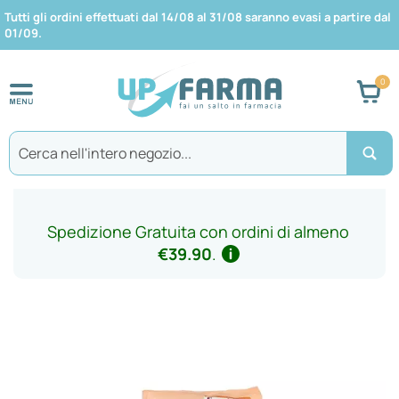
Tutti gli ordini effettuati dal 14/08 al 31/08 saranno evasi a partire dal
01/09.
Car
Search
Spedizione Gratuita con ordini di almeno
€39.90
.
Vai
alla
fine
della
galleria
di