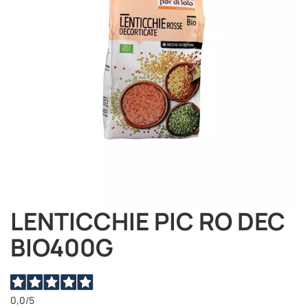
immagini
LENTICCHIE PIC RO DEC
Vai
all'inizio
BIO400G
della
galleria
di
immagini
0,0
/5