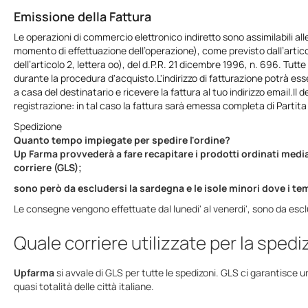
Emissione della Fattura
Le operazioni di commercio elettronico indiretto sono assimilabili all
momento di effettuazione dell’operazione), come previsto dall’articolo
dell’articolo 2, lettera oo), del d.P.R. 21 dicembre 1996, n. 696. Tut
durante la procedura d'acquisto.L'indirizzo di fatturazione potrà esse
a casa del destinatario e ricevere la fattura al tuo indirizzo email.Il 
registrazione: in tal caso la fattura sarà emessa completa di Partita 
Spedizione
Quanto tempo impiegate per spedire l'ordine?
Up Farma provvederà a fare recapitare i prodotti ordinati medi
corriere (GLS);
sono però da escludersi la sardegna e le isole minori dove i t
Le consegne vengono effettuate dal lunedi' al venerdi', sono da esclud
Quale corriere utilizzate per la sped
Upfarma
si avvale di GLS per tutte le spedizoni. GLS ci garantisce 
quasi totalità delle città italiane.