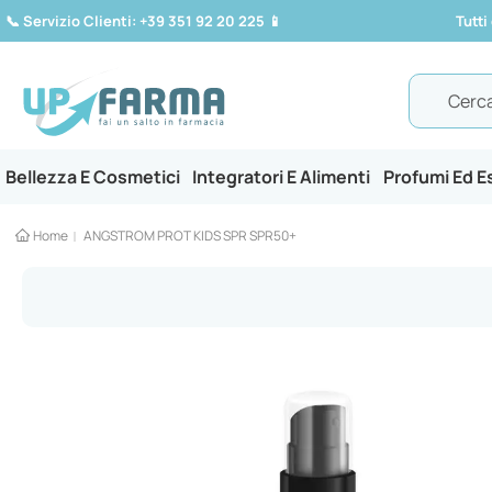
📞
Servizio Clienti: +39 351 92 20 225
📱
Tutti
Search
Bellezza E Cosmetici
Integratori E Alimenti
Profumi Ed 
Home
ANGSTROM PROT KIDS SPR SPR50+
Vai
alla
fine
della
galleria
di
immagini