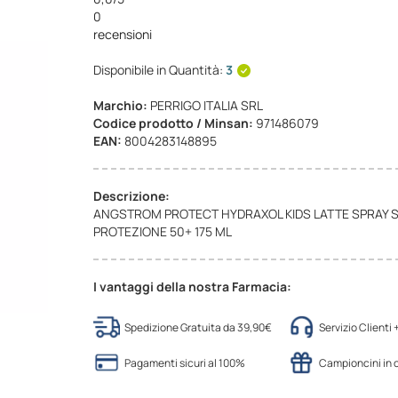
0
recensioni
Disponibile in Quantità:
3
Marchio:
PERRIGO ITALIA SRL
Codice prodotto / Minsan:
971486079
EAN:
8004283148895
Descrizione:
ANGSTROM PROTECT HYDRAXOL KIDS LATTE SPRAY 
PROTEZIONE 50+ 175 ML
I vantaggi della nostra Farmacia:
Spedizione Gratuita da 39,90€
Servizio Clienti
Pagamenti sicuri al 100%
Campioncini in