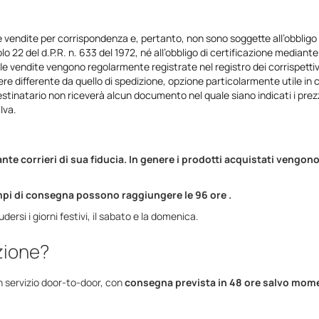
e vendite per corrispondenza e, pertanto, non sono soggette all’obbligo di
 22 del d.P.R. n. 633 del 1972, né all’obbligo di certificazione mediante 
te le vendite vengono regolarmente registrate nel registro dei corrispetti
re differente da quello di spedizione, opzione particolarmente utile in c
destinatario non riceverà alcun documento nel quale siano indicati i prezzi
Iva.
ante corrieri di sua fiducia. In genere i prodotti acquistati veng
empi di consegna possono raggiungere le 96 ore .
ersi i giorni festivi, il sabato e la domenica.
izione?
un servizio door-to-door, con
consegna prevista in 48 ore salvo moment