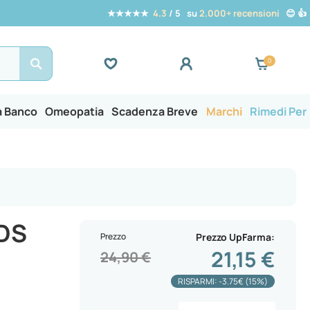
★★★★★
4.3
/ 5 su
2.000+ recensioni
😊 👍
Search
a Banco
Omeopatia
Scadenza Breve
Marchi
Rimedi Per
DS
Prezzo
Prezzo UpFarma
21,15 €
24,90 €
RISPARMI: -3.75€ (15%)