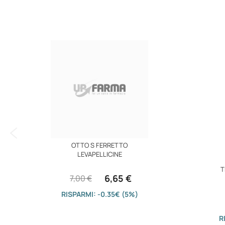
immagini
OTTO S FERRETTO
LEVAPELLICINE
T
6,65 €
7,00 €
RISPARMI: -0.35€ (5%)
R