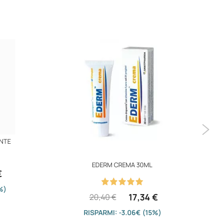
NTE
EDERM CREMA 30ML
€
%)
17,34 €
20,40 €
RISPARMI: -3.06€ (15%)