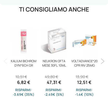
TI CONSIGLIAMO ANCHE
KALIUM BICHROM
NEUKRON OFTA
VOLTADVANCE*20
M
DYN*6CH GR
MESE 30FL 10ML
CPR RIV 25MG
ME
10,51 €
49,80 €
13,90 €
8
6,82 €
47,31 €
12,51 €
RISPARMI:
RISPARMI:
RISPARMI:
-3.69€ (35%)
-2.49€ (5%)
-1.4€ (10%)
-