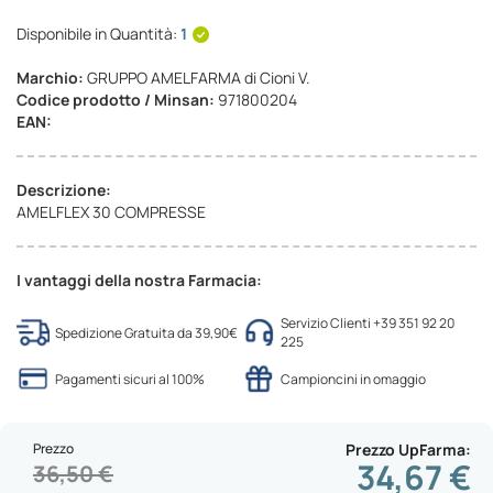
Disponibile in Quantità:
1
Marchio:
GRUPPO AMELFARMA di Cioni V.
Codice prodotto / Minsan:
971800204
EAN:
Descrizione:
AMELFLEX 30 COMPRESSE
I vantaggi della nostra Farmacia:
Servizio Clienti +39 351 92 20
Spedizione Gratuita da 39,90€
225
Pagamenti sicuri al 100%
Campioncini in omaggio
Prezzo
Prezzo UpFarma
34,67 €
36,50 €