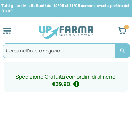
Tutti gli ordini effettuati dal 14/08 al 31/08 saranno evasi a partire dal
01/09.
Car
Search
Spedizione Gratuita con ordini di almeno
€39.90
.
Vai
alla
fine
della
galleria
di