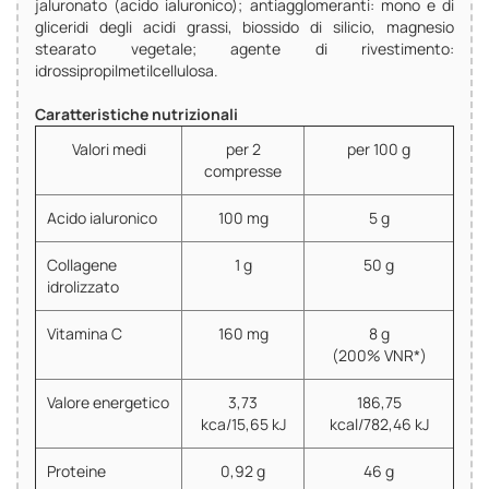
jaluronato (acido ialuronico); antiagglomeranti: mono e di
gliceridi degli acidi grassi, biossido di silicio, magnesio
stearato vegetale; agente di rivestimento:
idrossipropilmetilcellulosa.
Caratteristiche nutrizionali
Valori medi
per 2
per 100 g
compresse
Acido ialuronico
100 mg
5 g
Collagene
1 g
50 g
idrolizzato
Vitamina C
160 mg
8 g
(200% VNR*)
Valore energetico
3,73
186,75
kca/15,65 kJ
kcal/782,46 kJ
Proteine
0,92 g
46 g