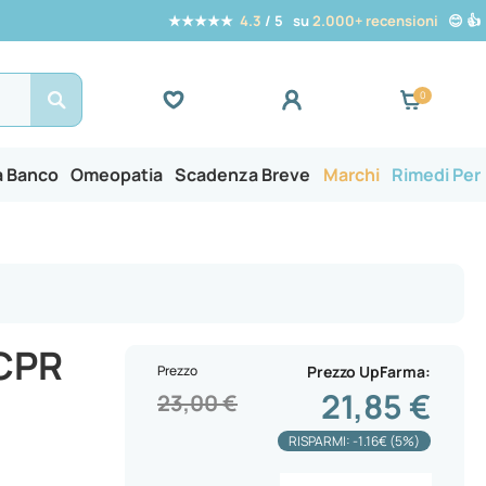
★★★★★
4.3
/ 5 su
2.000+ recensioni
😊 👍
Search
a Banco
Omeopatia
Scadenza Breve
Marchi
Rimedi Per
CPR
Prezzo
Prezzo UpFarma
21,85 €
23,00 €
RISPARMI: -1.16€ (5%)