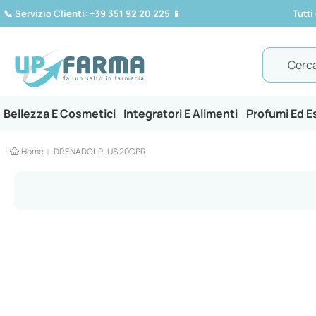
📞
Servizio Clienti: +39 351 92 20 225
📱
Tutti
Search
Bellezza E Cosmetici
Integratori E Alimenti
Profumi Ed 
Home
DRENADOL PLUS 20CPR
Vai
alla
fine
della
galleria
di
immagini