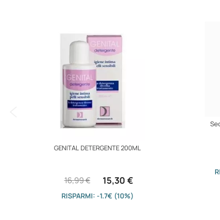
immagini
Sed
GENITAL DETERGENTE 200ML
R
15,30 €
16,99 €
RISPARMI: -1.7€ (10%)