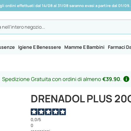
 gli ordini effettuati dal 14/08 al 31/08 saranno evasi a partire dal 01/09.
Essenze
Igiene E Benessere
Mamme E Bambini
Farmaci D
Spedizione Gratuita con ordini di almeno
€39.90
.
DRENADOL PLUS 20
0,0
/5
0