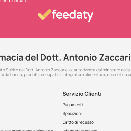
mento dei dati.
macia del Dott. Antonio Zaccari
 Spirito del Dott. Antonio Zaccariello, autorizzata dal ministero della
i da banco, prodotti omeopatici, integratore alimentare, cosmetica p
Servizio Clienti
Pagamenti
Spedizioni
Diritto di recesso
vo alla produzione biologica e
Informativa privacy