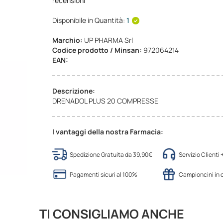
recensioni
Disponibile in Quantità:
1
Marchio:
UP PHARMA Srl
Codice prodotto / Minsan:
972064214
EAN:
Descrizione:
DRENADOL PLUS 20 COMPRESSE
I vantaggi della nostra Farmacia:
Spedizione Gratuita da 39,90€
Servizio Clienti
Pagamenti sicuri al 100%
Campioncini in
TI CONSIGLIAMO ANCHE