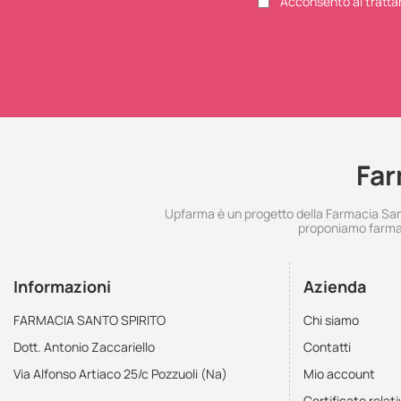
Acconsento al tratta
Far
Upfarma è un progetto della Farmacia Santo
proponiamo farmac
Informazioni
Azienda
FARMACIA SANTO SPIRITO
Chi siamo
Dott. Antonio Zaccariello
Contatti
Via Alfonso Artiaco 25/c Pozzuoli (Na)
Mio account
Certificato relati