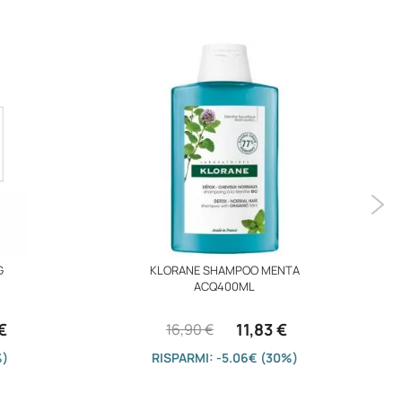
G
KLORANE SHAMPOO MENTA
ACQ400ML
€
11,83 €
16,90 €
%)
RISPARMI: -5.06€ (30%)