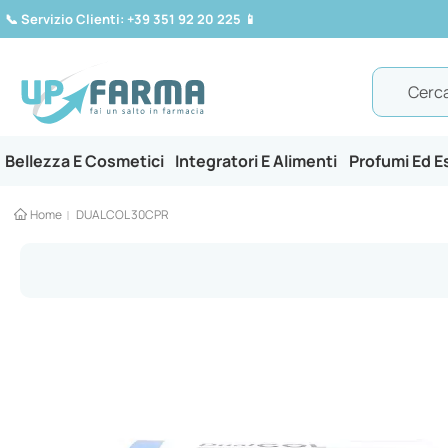
📞
Servizio Clienti: +39 351 92 20 225
📱
Search
Bellezza E Cosmetici
Integratori E Alimenti
Profumi Ed 
Home
DUALCOL 30CPR
Vai
alla
fine
della
galleria
di
immagini