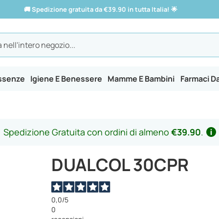
🚚
Spedizione gratuita da €39.90 in tutta Italia!
🌟
Essenze
Igiene E Benessere
Mamme E Bambini
Farmaci D
Spedizione Gratuita con ordini di almeno
€39.90
.
DUALCOL 30CPR
0,0
/5
0