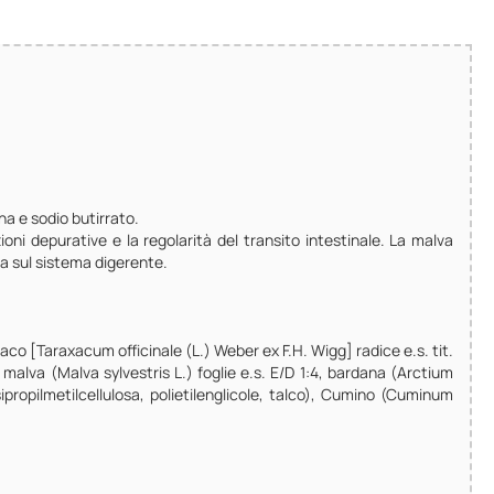
na e sodio butirrato.
ioni depurative e la regolarità del transito intestinale. La malva
va sul sistema digerente.
saco [Taraxacum officinale (L.) Weber ex F.H. Wigg] radice e.s. tit.
, malva (Malva sylvestris L.) foglie e.s. E/D 1:4, bardana (Arctium
sipropilmetilcellulosa, polietilenglicole, talco), Cumino (Cuminum