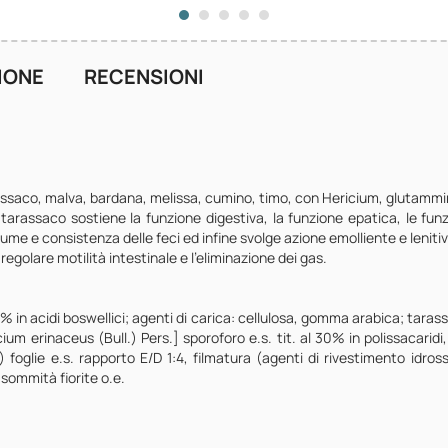
IONE
RECENSIONI
arassaco, malva, bardana, melissa, cumino, timo, con Hericium, glutammi
l tarassaco sostiene la funzione digestiva, la funzione epatica, le funz
olume e consistenza delle feci ed infine svolge azione emolliente e leniti
regolare motilità intestinale e l'eliminazione dei gas.
5% in acidi boswellici; agenti di carica: cellulosa, gomma arabica; taras
um erinaceus (Bull.) Pers.] sporoforo e.s. tit. al 30% in polissacaridi
 foglie e.s. rapporto E/D 1:4, filmatura (agenti di rivestimento idros
 sommità fiorite o.e.