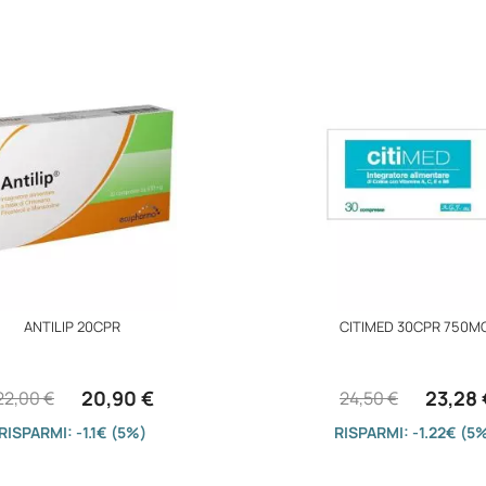
ANTILIP 20CPR
CITIMED 30CPR 750M
20,90 €
23,28 
22,00 €
24,50 €
RISPARMI: -1.1€ (5%)
RISPARMI: -1.22€ (5