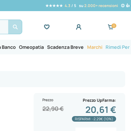
★★★★★
4.3
/ 5 su
2.000+ recensioni
😊 👍
Search
a Banco
Omeopatia
Scadenza Breve
Marchi
Rimedi Per
Prezzo
Prezzo UpFarma
20,61 €
22,90 €
RISPARMI: -2.29€ (10%)