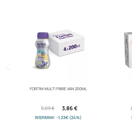
immagini
FORTINI MULTI FIBRE VAN 200ML
3,86 €
5,09 €
RISPARMI: -1.23€ (24%)