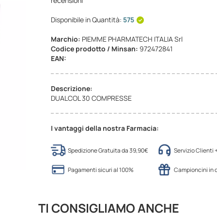
recensioni
Disponibile in Quantità:
575
Marchio:
PIEMME PHARMATECH ITALIA Srl
Codice prodotto / Minsan:
972472841
EAN:
Descrizione:
DUALCOL 30 COMPRESSE
I vantaggi della nostra Farmacia:
Spedizione Gratuita da 39,90€
Servizio Clienti
Pagamenti sicuri al 100%
Campioncini in
TI CONSIGLIAMO ANCHE