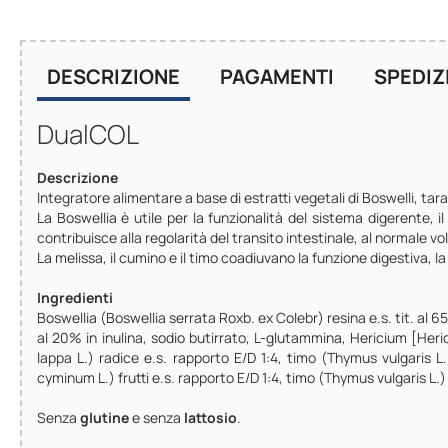
DESCRIZIONE
PAGAMENTI
SPEDIZ
DualCOL
Descrizione
Integratore alimentare a base di estratti vegetali di Boswelli, t
La Boswellia è utile per la funzionalità del sistema digerente, i
contribuisce alla regolarità del transito intestinale, al normale v
La melissa, il cumino e il timo coadiuvano la funzione digestiva, la 
Ingredienti
Boswellia (Boswellia serrata Roxb. ex Colebr) resina e.s. tit. al 6
al 20% in inulina, sodio butirrato, L-glutammina, Hericium [Herici
lappa L.) radice e.s. rapporto E/D 1:4, timo (Thymus vulgaris L.)
cyminum L.) frutti e.s. rapporto E/D 1:4, timo (Thymus vulgaris L.)
Senza
glutine
e senza
lattosio
.