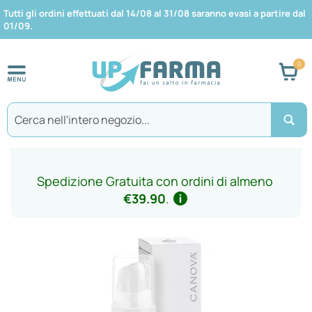
Tutti gli ordini effettuati dal 14/08 al 31/08 saranno evasi a partire dal
01/09.
Car
Search
Spedizione Gratuita con ordini di almeno
€39.90
.
Vai
alla
fine
della
galleria
di