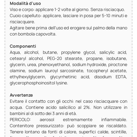
Modalità d'uso
Viso e corpo: applicare 1-2 volte al giorno. Senza risciacquo.
Cuoio capelluto: applicare, lasciare in posa per 5-10 minuti e
risciacquare.
Agitare bene prima dell'uso ed erogare sul palmo della mano
con bombola capovolta.
Componenti
Aqua, alcohol, butane, propylene glycol, salicylic acid,
cetearyl alcohol, PEG-20 stearate, propane, isobutane,
glycerin, urea, phenoxyethanol, sodium hydroxide, piroctone
olamine, sodium lauroyl sarcosinate, tocopheryl acetate,
ethylhexylglycerin, glycyrrhetinic acid, disodium EDTA,
glycerophosphoinositol lysine.
Avvertenze
Evitare il contatto con gli occhi: nel caso risciacquare con
acqua. Contiene acido salicilico al 2%. Non utilizzare in
bambini al di sotto dei 3 anni di età.
PERICOLO: aerosol estremamente infiammabile.
Contenitore pressurizzato: può scoppiare se riscaldato.
Tenere lontano da fonti di calore, superfici calde, scintille,