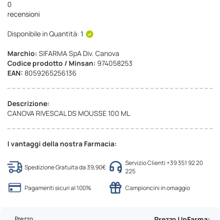
0
recensioni
Disponibile in Quantità:
1
Marchio:
SIFARMA SpA Div. Canova
Codice prodotto / Minsan:
974058253
EAN:
8059265256136
Descrizione:
CANOVA RIVESCAL DS MOUSSE 100 ML
I vantaggi della nostra Farmacia:
Servizio Clienti +39 351 92 20
Spedizione Gratuita da 39,90€
225
Pagamenti sicuri al 100%
Campioncini in omaggio
Prezzo
Prezzo UpFarma