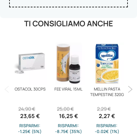
TI CONSIGLIAMO ANCHE
OSTACOL 30CPS
FEE VIRAL 15ML
MELLIN PASTA
TEMPESTINE 320G
CI
24,90 €
25,00 €
2,29 €
23,65 €
16,25 €
2,27 €
RISPARMI:
RISPARMI:
RISPARMI:
-1.25€ (5%)
-8.75€ (35%)
-0.02€ (1%)
-