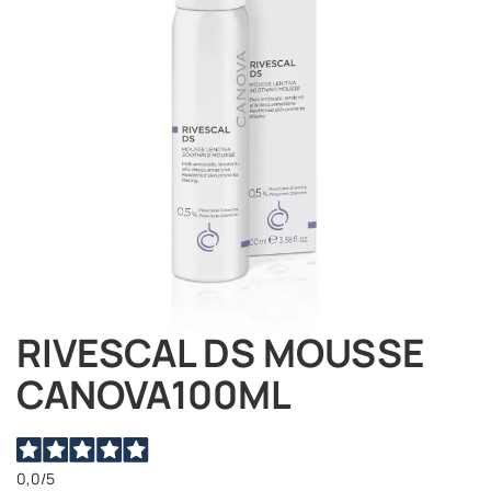
immagini
RIVESCAL DS MOUSSE
Vai
all'inizio
CANOVA100ML
della
galleria
di
immagini
0,0
/5