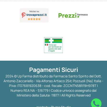
Pagamenti Sicuri
2024 © Up Farma distribuito da Farmacia Santo Spirito del Dott.
Antonio Zaccariello - Via Alfonso Artiaco 25/c Pozzuoli (Na) Italia -
P.Iva: IT07681920638 - cod. fiscale: ZCCNTN58R19H978T |
Numero REA NA - 516779 | Codice univoco assegnato dal
Ministero della Salute: 11877 | All Rights Reserved