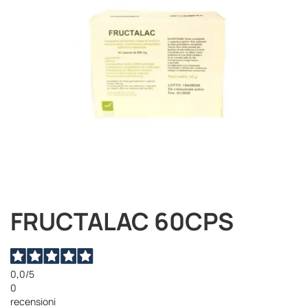
immagini
FRUCTALAC 60CPS
Vai
all'inizio
della
galleria
di
0,0
/5
immagini
0
recensioni