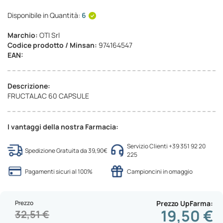
Disponibile in Quantità:
6
Marchio:
OTI Srl
Codice prodotto / Minsan:
974164547
EAN:
Descrizione:
FRUCTALAC 60 CAPSULE
I vantaggi della nostra Farmacia:
Servizio Clienti +39 351 92 20
Spedizione Gratuita da 39,90€
225
Pagamenti sicuri al 100%
Campioncini in omaggio
Prezzo
Prezzo UpFarma
19,50 €
32,51 €