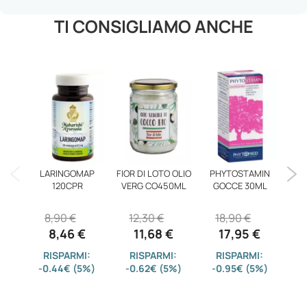
TI CONSIGLIAMO ANCHE
LARINGOMAP
FIOR DI LOTO OLIO
PHYTOSTAMIN
120CPR
VERG CO450ML
GOCCE 30ML
IM
8,90 €
12,30 €
18,90 €
8,46 €
11,68 €
17,95 €
RISPARMI:
RISPARMI:
RISPARMI:
-0.44€ (5%)
-0.62€ (5%)
-0.95€ (5%)
-