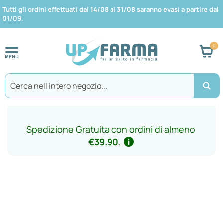
Tutti gli ordini effettuati dal 14/08 al 31/08 saranno evasi a partire dal
01/09.
Car
Search
Spedizione Gratuita con ordini di almeno
€39.90
.
Vai
alla
fine
della
galleria
di