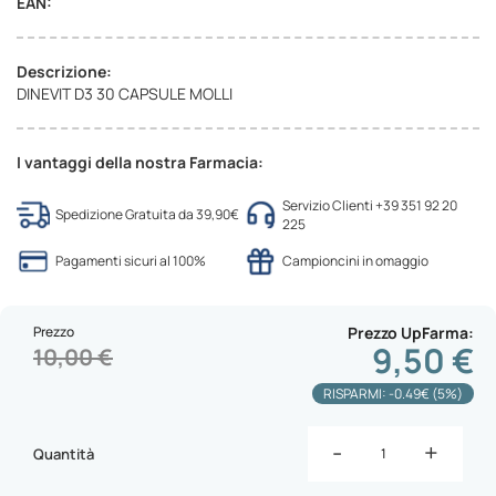
EAN:
Descrizione:
DINEVIT D3 30 CAPSULE MOLLI
I vantaggi della nostra Farmacia:
Servizio Clienti +39 351 92 20
Spedizione Gratuita da 39,90€
225
Pagamenti sicuri al 100%
Campioncini in omaggio
Prezzo
Prezzo UpFarma
9,50 €
10,00 €
RISPARMI: -0.49€ (5%)
-
+
Quantità