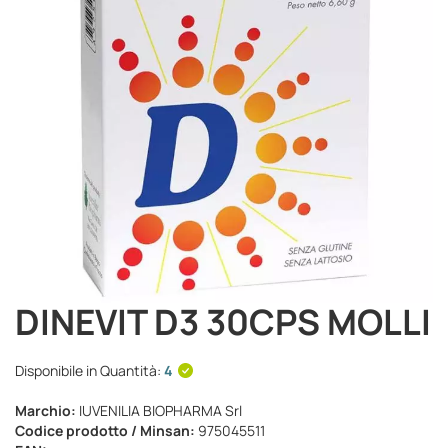
immagini
DINEVIT D3 30CPS MOLLI
Vai
all'inizio
della
Disponibile in Quantità:
4
galleria
di
Marchio:
IUVENILIA BIOPHARMA Srl
immagini
Codice prodotto / Minsan:
975045511