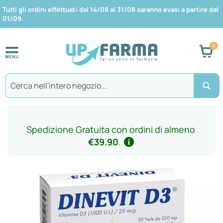
Tutti gli ordini effettuati dal 14/08 al 31/08 saranno evasi a partire dal
01/09.
Car
Search
Spedizione Gratuita con ordini di almeno
€39.90
.
Vai
alla
fine
della
galleria
di