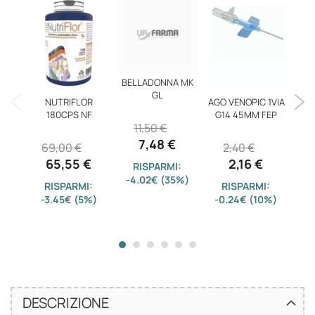
BELLADONNA MK
GL
NUTRIFLOR
AGO VENOPIC 1VIA
ME
180CPS NF
G14 45MM FEP
TUT
11,50 €
7,48 €
69,00 €
2,40 €
1
65,55 €
2,16 €
RISPARMI:
-4.02€ (35%)
RISPARMI:
RISPARMI:
-3.45€ (5%)
-0.24€ (10%)
-1
DESCRIZIONE