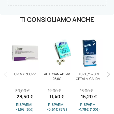
TI CONSIGLIAMO ANCHE
UROXX 30CPR
ALITOSAN 40TAV
TSP 0,2% SOL
PN
23,6G
OFTALMICA 10ML
4
30,00 €
12,00 €
18,00 €
28,50 €
11,40 €
16,20 €
-
RISPARMI:
RISPARMI:
RISPARMI:
-1.5€ (5%)
-0.61€ (5%)
-1.79€ (10%)