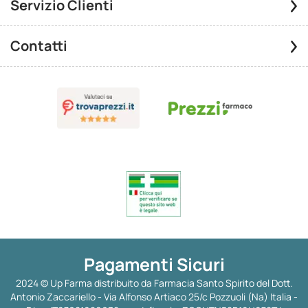
Servizio Clienti
Contatti
Pagamenti Sicuri
2024 © Up Farma distribuito da Farmacia Santo Spirito del Dott.
Antonio Zaccariello - Via Alfonso Artiaco 25/c Pozzuoli (Na) Italia -