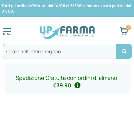
Tutti gli ordini effettuati dal 14/08 al 31/08 saranno evasi a partire dal
01/09.
Car
Search
Spedizione Gratuita con ordini di almeno
€39.90
.
Vai
alla
fine
della
galleria
di