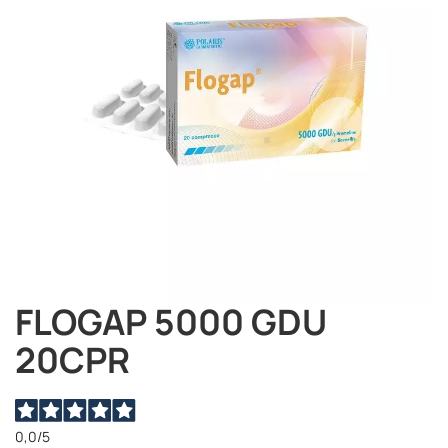
immagini
FLOGAP 5000 GDU
Vai
all'inizio
20CPR
della
galleria
di
immagini
0,0
/5