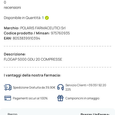
0
recensioni
Disponibile in Quantità:
1
Marchio:
POLARIS FARMACEUTICI Srl
Codice prodotto / Minsan:
975760935
EAN:
8053839910394
Descrizione:
FLOGAP 5000 GDU 20 COMPRESSE
I vantaggi della nostra Farmacia:
Servizio Clienti +39 351 92 20
Spedizione Gratuita da 39,90€
225
Pagamenti sicuri al 100%
Campioncini in omaggio
Prezzo
Prezzo UpFarma