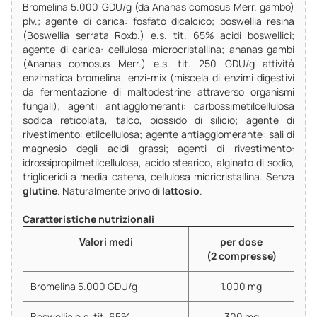
Bromelina 5.000 GDU/g (da Ananas comosus Merr. gambo)
plv.; agente di carica: fosfato dicalcico; boswellia resina
(Boswellia serrata Roxb.) e.s. tit. 65% acidi boswellici;
agente di carica: cellulosa microcristallina; ananas gambi
(Ananas comosus Merr.) e.s. tit. 250 GDU/g attività
enzimatica bromelina, enzi-mix (miscela di enzimi digestivi
da fermentazione di maltodestrine attraverso organismi
fungali); agenti antiagglomeranti: carbossimetilcellulosa
sodica reticolata, talco, biossido di silicio; agente di
rivestimento: etilcellulosa; agente antiagglomerante: sali di
magnesio degli acidi grassi; agenti di rivestimento:
idrossipropilmetilcellulosa, acido stearico, alginato di sodio,
trigliceridi a media catena, cellulosa micricristallina. Senza
glutine
. Naturalmente privo di
lattosio
.
Caratteristiche nutrizionali
Valori medi
per dose
(2 compresse)
Bromelina 5.000 GDU/g
1.000 mg
Boswellia e.s. tit. 65%
300 mg