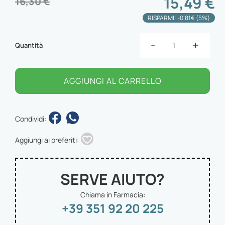
15,49 €
16,30 €
RISPARMI: -0.81€ (5%)
-
+
Quantità
AGGIUNGI AL CARRELLO
Condividi:
Aggiungi ai preferiti:
SERVE AIUTO?
Chiama in Farmacia:
+39 351 92 20 225