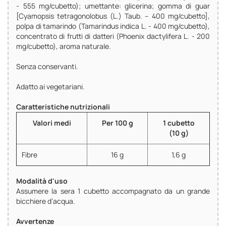
- 555 mg/cubetto); umettante: glicerina; gomma di guar
[Cyamopsis tetragonolobus (L.) Taub. – 400 mg/cubetto],
polpa di tamarindo (Tamarindus indica L. - 400 mg/cubetto),
concentrato di frutti di datteri (Phoenix dactylifera L. - 200
mg/cubetto), aroma naturale.
Senza conservanti.
Adatto ai vegetariani.
Caratteristiche nutrizionali
Valori medi
Per 100 g
1 cubetto
(10 g)
Fibre
16 g
1,6 g
Modalità d'uso
Assumere la sera 1 cubetto accompagnato da un grande
bicchiere d’acqua.
Avvertenze