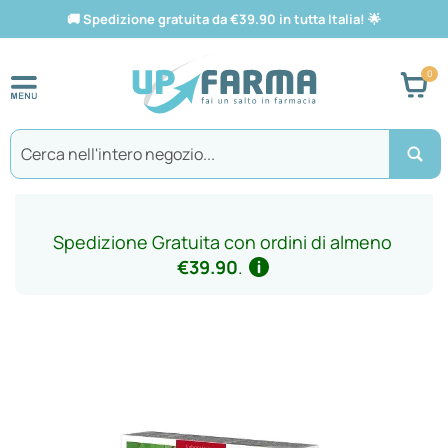
🚚
Spedizione gratuita da €39.90 in tutta Italia!
🌟
Car
Search
Spedizione Gratuita con ordini di almeno
€39.90
.
Vai
alla
fine
della
galleria
di
immagini