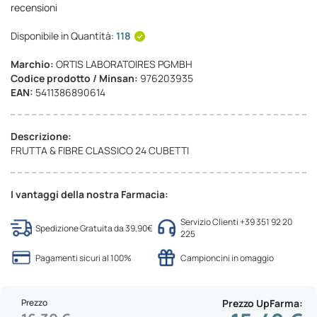
recensioni
Disponibile in Quantità:
118
Marchio:
ORTIS LABORATOIRES PGMBH
Codice prodotto / Minsan:
976203935
EAN:
5411386890614
Descrizione:
FRUTTA & FIBRE CLASSICO 24 CUBETTI
I vantaggi della nostra Farmacia:
Servizio Clienti +39 351 92 20
Spedizione Gratuita da 39,90€
225
Pagamenti sicuri al 100%
Campioncini in omaggio
Prezzo
Prezzo UpFarma