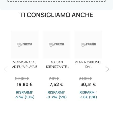
TI CONSIGLIAMO ANCHE
MODASANA 140
AGESAN
PEAMIR 1200 15FL
AD PU/A PLAYA 5
IGIENIZZANTE
10ML
MASC 100ML
CAR
22,00 €
7,91 €
31,90 €
19,80 €
7,52 €
30,31 €
3
RISPARMI:
RISPARMI:
RISPARMI:
-2.2€ (10%)
-0.39€ (5%)
-1.6€ (5%)
-