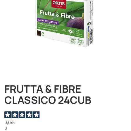
FRUTTA & FIBRE
Vai
all'inizio
CLASSICO 24CUB
della
galleria
di
immagini
0,0
/5
0