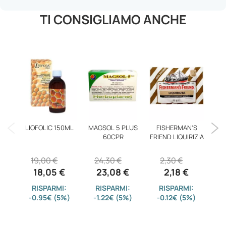
TI CONSIGLIAMO ANCHE
LIOFOLIC 150ML
MAGSOL 5 PLUS
FISHERMAN'S
C
60CPR
FRIEND LIQUIRIZIA
FO
19,00 €
24,30 €
2,30 €
2
18,05 €
23,08 €
2,18 €
RISPARMI:
RISPARMI:
RISPARMI:
-0.95€ (5%)
-1.22€ (5%)
-0.12€ (5%)
-