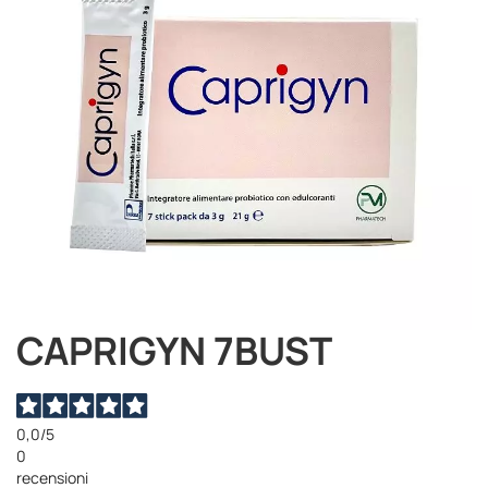
immagini
CAPRIGYN 7BUST
Vai
all'inizio
della
galleria
di
0,0
/5
immagini
0
recensioni