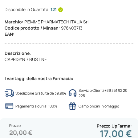
Disponibile in Quantità:
121
Marchio:
PIEMME PHARMATECH ITALIA Srl
Codice prodotto / Minsan:
976403713
EAN:
Descrizione:
CAPRIGYN 7 BUSTINE
I vantaggi della nostra Farmacia:
Servizio Clienti +39 351 92 20
Spedizione Gratuita da 39,90€
225
Pagamenti sicuri al 100%
Campioncini in omaggio
Prezzo
Prezzo UpFarma
17,00 €
20,00 €