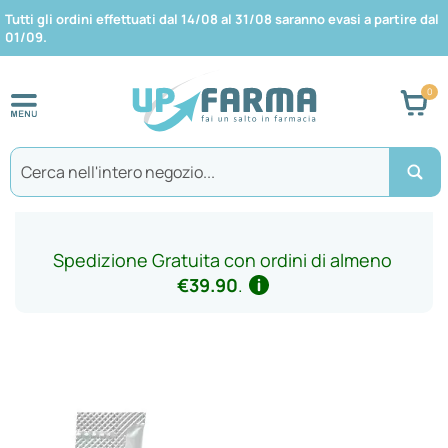
Tutti gli ordini effettuati dal 14/08 al 31/08 saranno evasi a partire dal
01/09.
Car
Search
Spedizione Gratuita con ordini di almeno
€39.90
.
Vai
alla
fine
della
galleria
di