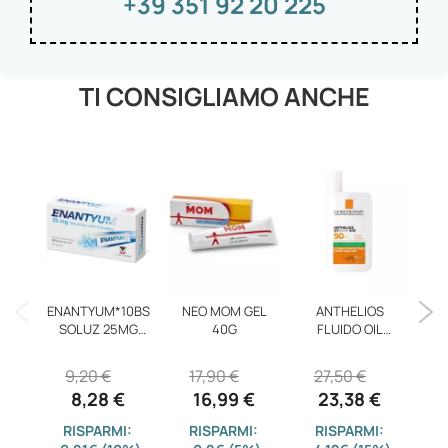
+39 351 92 20 225
TI CONSIGLIAMO ANCHE
C
3
ENANTYUM*10BS
NEO MOM GEL
ANTHELIOS
SOLUZ 25MG
40G
FLUIDO OIL
1
10ML
C/PROF50+
9,20 €
17,90 €
27,50 €
8,28 €
16,99 €
23,38 €
-8
RISPARMI:
RISPARMI:
RISPARMI: