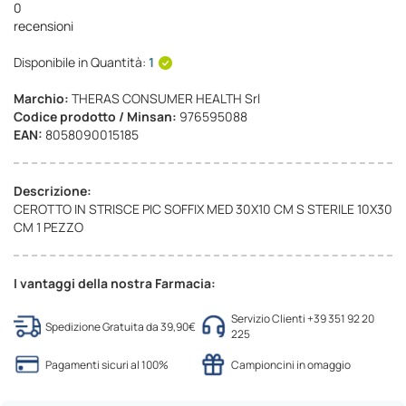
0
recensioni
Disponibile in Quantità:
1
Marchio:
THERAS CONSUMER HEALTH Srl
Codice prodotto / Minsan:
976595088
EAN:
8058090015185
Descrizione:
CEROTTO IN STRISCE PIC SOFFIX MED 30X10 CM S STERILE 10X30
CM 1 PEZZO
I vantaggi della nostra Farmacia:
Servizio Clienti +39 351 92 20
Spedizione Gratuita da 39,90€
225
Pagamenti sicuri al 100%
Campioncini in omaggio