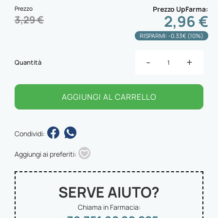
Prezzo
Prezzo UpFarma
2,96 €
3,29 €
RISPARMI: -0.33€ (10%)
-
+
Quantità
AGGIUNGI AL CARRELLO
Condividi:
Aggiungi ai preferiti:
SERVE AIUTO?
Chiama in Farmacia: