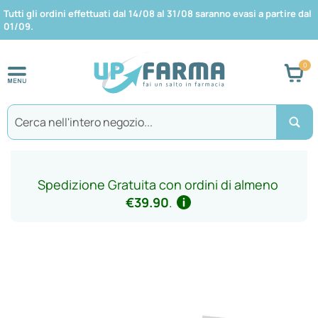
Tutti gli ordini effettuati dal 14/08 al 31/08 saranno evasi a partire dal
01/09.
Car
Search
Spedizione Gratuita con ordini di almeno
€39.90
.
Vai
alla
fine
della
galleria
di