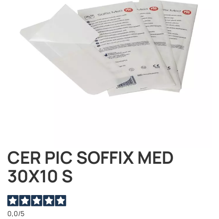
immagini
CER PIC SOFFIX MED
Vai
all'inizio
30X10 S
della
galleria
di
immagini
0,0
/5