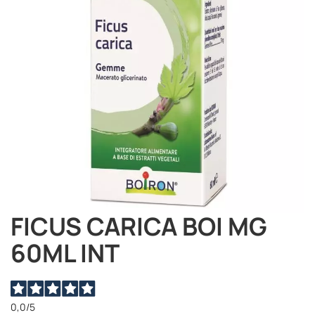
immagini
FICUS CARICA BOI MG
Vai
all'inizio
60ML INT
della
galleria
di
immagini
0,0
/5