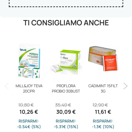
TI CONSIGLIAMO ANCHE
MILL&JOY TEVA
PROFLORA
CADIMINT 15FILT
21 
20CPR
PROBIO 30BUST
3G
10,80 €
35,40 €
12,90 €
10,26 €
30,09 €
11,61 €
RISPARMI:
RISPARMI:
RISPARMI:
-0.54€ (5%)
-5.31€ (15%)
-1.3€ (10%)
-0