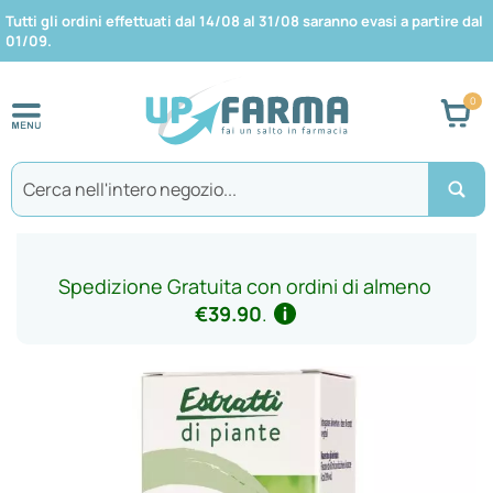
Tutti gli ordini effettuati dal 14/08 al 31/08 saranno evasi a partire dal
01/09.
Car
Search
Spedizione Gratuita con ordini di almeno
€39.90
.
Vai
alla
fine
della
galleria
di