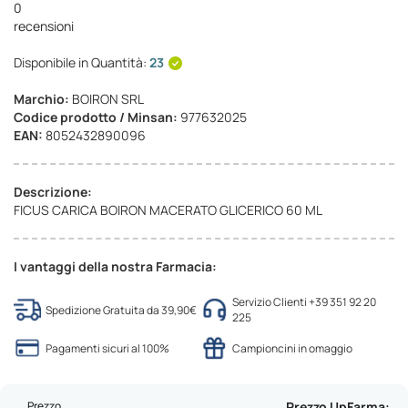
0
recensioni
Disponibile in Quantità:
23
Marchio:
BOIRON SRL
Codice prodotto / Minsan:
977632025
EAN:
8052432890096
Descrizione:
FICUS CARICA BOIRON MACERATO GLICERICO 60 ML
I vantaggi della nostra Farmacia:
Servizio Clienti +39 351 92 20
Spedizione Gratuita da 39,90€
225
Pagamenti sicuri al 100%
Campioncini in omaggio
Prezzo
Prezzo UpFarma