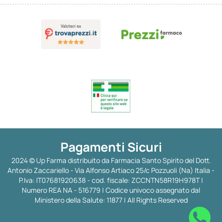
Pagamenti Sicuri
2024 © Up Farma distribuito da Farmacia Santo Spirito del Dott.
Antonio Zaccariello - Via Alfonso Artiaco 25/c Pozzuoli (Na) Italia -
P.Iva: IT07681920638 - cod. fiscale: ZCCNTN58R19H978T |
Numero REA NA - 516779 | Codice univoco assegnato dal
Ministero della Salute: 11877 | All Rights Reserved