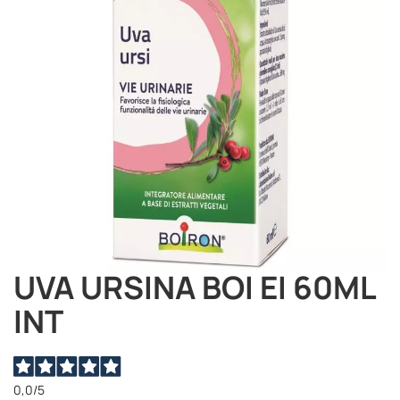
immagini
UVA URSINA BOI EI 60ML
Vai
all'inizio
INT
della
galleria
di
immagini
0,0
/5