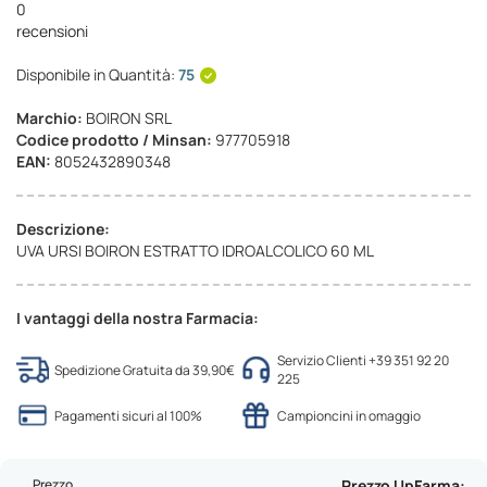
0
recensioni
Disponibile in Quantità:
75
Marchio:
BOIRON SRL
Codice prodotto / Minsan:
977705918
EAN:
8052432890348
Descrizione:
UVA URSI BOIRON ESTRATTO IDROALCOLICO 60 ML
I vantaggi della nostra Farmacia:
Servizio Clienti +39 351 92 20
Spedizione Gratuita da 39,90€
225
Pagamenti sicuri al 100%
Campioncini in omaggio
Prezzo
Prezzo UpFarma