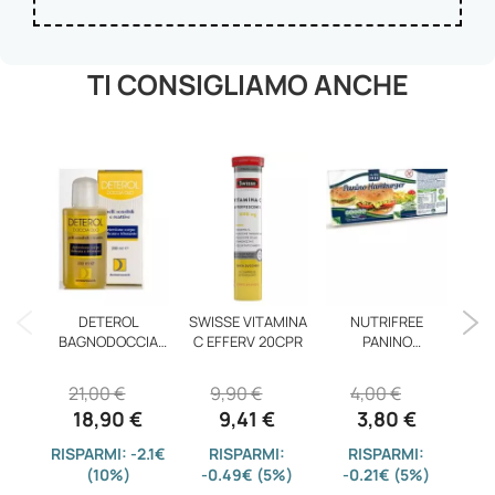
TI CONSIGLIAMO ANCHE
DETEROL
SWISSE VITAMINA
NUTRIFREE
BAGNODOCCIA
C EFFERV 20CPR
PANINO
SY
BIFASICO
HAMBURGER180G
21,00 €
9,90 €
4,00 €
1
18,90 €
9,41 €
3,80 €
RISPARMI: -2.1€
RISPARMI:
RISPARMI:
(10%)
-0.49€ (5%)
-0.21€ (5%)
-