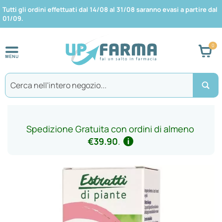
Tutti gli ordini effettuati dal 14/08 al 31/08 saranno evasi a partire dal
01/09.
Car
Search
Spedizione Gratuita con ordini di almeno
€39.90
.
Vai
alla
fine
della
galleria
di