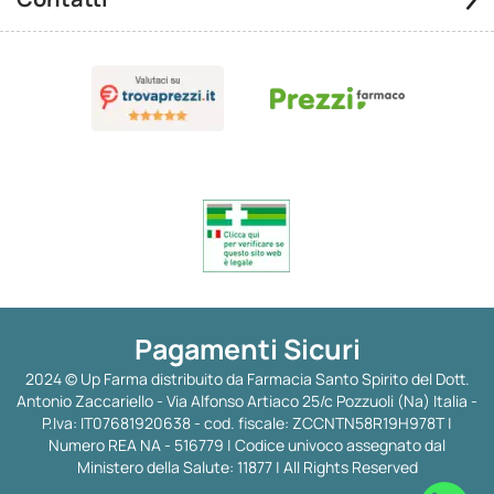
Pagamenti Sicuri
2024 © Up Farma distribuito da Farmacia Santo Spirito del Dott.
Antonio Zaccariello - Via Alfonso Artiaco 25/c Pozzuoli (Na) Italia -
P.Iva: IT07681920638 - cod. fiscale: ZCCNTN58R19H978T |
Numero REA NA - 516779 | Codice univoco assegnato dal
Ministero della Salute: 11877 | All Rights Reserved