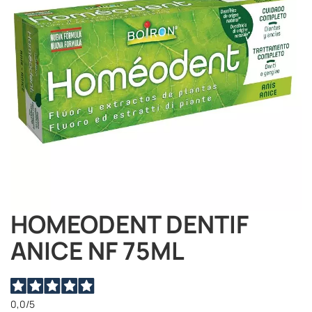
immagini
HOMEODENT DENTIF
Vai
all'inizio
ANICE NF 75ML
della
galleria
di
immagini
0,0
/5