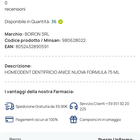
0
recensioni
Disponibile in Quantità:
36
Marchio:
BOIRON SRL
Codice prodotto / Minsan:
980628022
EAN:
8052432890591
Descrizione:
HOMEODENT DENTIFRICIO ANICE NUOVA FORMULA 75 ML
I vantaggi della nostra Farmacia:
Servizio Clienti +39 351 92 20
Spedizione Gratuita da 39,90€
225
Pagamenti sicuri al 100%
Campioncini in omaggio
Prezzo
Prezzo UpFarma