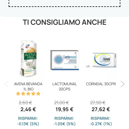
TI CONSIGLIAMO ANCHE
AVENA BEVANDA
LACTOMUNAL
CORNEIAL 30CPR
1L BIO
20CPS
GLO
2,60 €
21,00 €
27,90 €
3
2,46 €
19,95 €
27,62 €
RISPARMI:
RISPARMI:
RISPARMI:
-0.13€ (5%)
-1.05€ (5%)
-0.27€ (1%)
-1