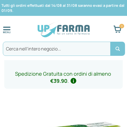
Tutti gli ordini effettuati dal 14/08 al 31/08 saranno evasi a partire dal
01/09.
Car
Search
Spedizione Gratuita con ordini di almeno
€39.90
.
Vai
alla
fine
della
galleria
di