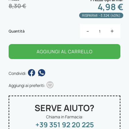
4,98 €
8,30 €
RISPARMI: -3.32€ (40%)
-
+
Quantità
AGGIUNGI AL CARRELLO
Condividi:
Aggiungi ai preferiti:
SERVE AIUTO?
Chiama in Farmacia:
+39 351 92 20 225