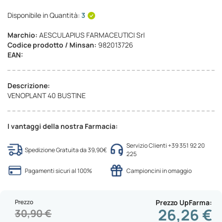
Disponibile in Quantità:
3
Marchio:
AESCULAPIUS FARMACEUTICI Srl
Codice prodotto / Minsan:
982013726
EAN:
Descrizione:
VENOPLANT 40 BUSTINE
I vantaggi della nostra Farmacia:
Servizio Clienti +39 351 92 20
Spedizione Gratuita da 39,90€
225
Pagamenti sicuri al 100%
Campioncini in omaggio
Prezzo
Prezzo UpFarma
26,26 €
30,90 €