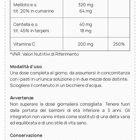
Meliloto e.s.
320 mg
tit. 20% in cumarine
64 mg
Centella e.s.
40 mg
tit. 45% in terpeni
18 mg
Vitamina C
200 mg
250%
*VNR: Valori Nutritivi di Riferimento
Modalità d'uso
Una dose completa al giorno, da assumersi in concomitanza
con i pasti in un’unica soluzione o in due mezze dosi distinte.
Sciogliere il contenuto in un bicchiere d’acqua.
Avvertenze
Non superare la dose giornaliera consigliata. Tenere fuori
dalla portata dei bambini di età inferiore a 3 anni. Gli
integratori non vanno intesi come sostituti di una dieta varia
ed equilibrata e di uno stile di vita sano.
Conservazione