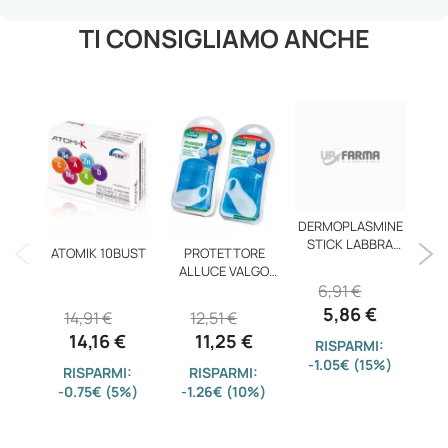
TI CONSIGLIAMO ANCHE
DERMOPLASMINE
Ala
STICK LABBRA
Ga
ATOMIK 10BUST
PROTETTORE
CAL
ALLUCE VALGO
6,91 €
1
PIC/MD
5,86 €
14,91 €
12,51 €
14,16 €
11,25 €
RISPARMI:
-1.05€ (15%)
-
RISPARMI:
RISPARMI:
-0.75€ (5%)
-1.26€ (10%)