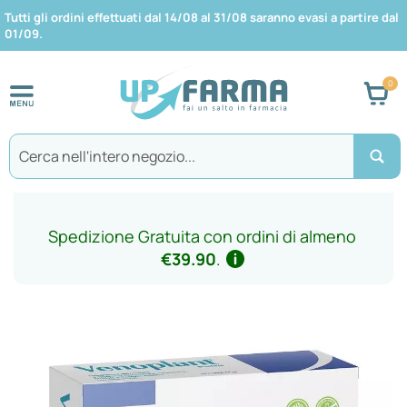
Tutti gli ordini effettuati dal 14/08 al 31/08 saranno evasi a partire dal
01/09.
Car
Search
Spedizione Gratuita con ordini di almeno
€39.90
.
Vai
alla
fine
della
galleria
di