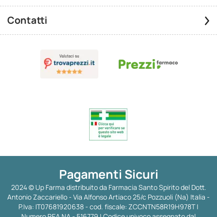
Contatti
Pagamenti Sicuri
2024 © Up Farma distribuito da Farmacia Santo Spirito del Dott.
Antonio Zaccariello - Via Alfonso Artiaco 25/c Pozzuoli (Na) Italia -
P.Iva: IT07681920638 - cod. fiscale: ZCCNTN58R19H978T |
Numero REA NA - 516779 | Codice univoco assegnato dal