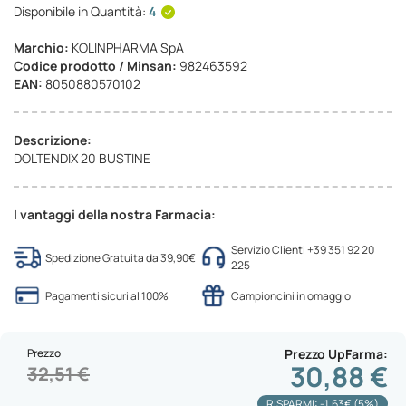
Disponibile in Quantità:
4
Marchio:
KOLINPHARMA SpA
Codice prodotto / Minsan:
982463592
EAN:
8050880570102
Descrizione:
DOLTENDIX 20 BUSTINE
I vantaggi della nostra Farmacia:
Servizio Clienti +39 351 92 20
Spedizione Gratuita da 39,90€
225
Pagamenti sicuri al 100%
Campioncini in omaggio
Prezzo
Prezzo UpFarma
30,88 €
32,51 €
RISPARMI: -1.63€ (5%)