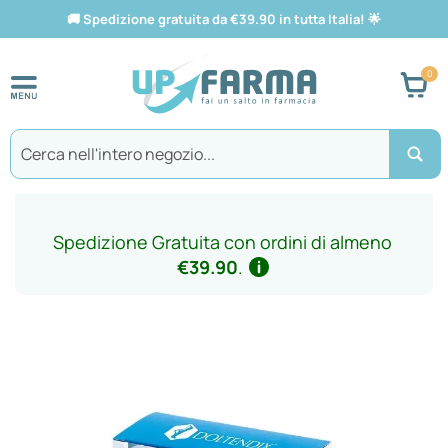
🚚
Spedizione gratuita da €39.90 in tutta Italia!
🌟
Car
Search
Spedizione Gratuita con ordini di almeno
€39.90
.
Vai
alla
fine
della
galleria
di
immagini