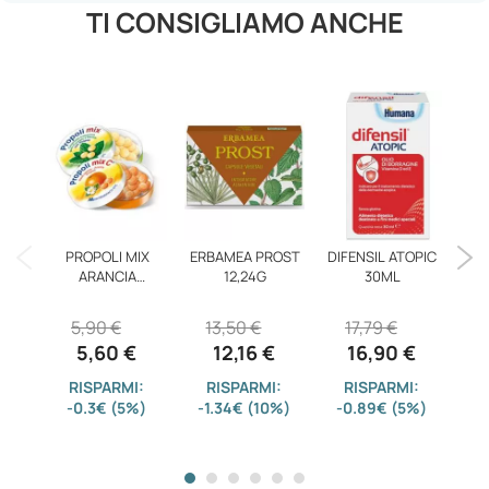
TI CONSIGLIAMO ANCHE
PROPOLI MIX
ERBAMEA PROST
DIFENSIL ATOPIC
S
ARANCIA
12,24G
30ML
30CARAM
5,90 €
13,50 €
17,79 €
4
5,60 €
12,16 €
16,90 €
RISPARMI:
RISPARMI:
RISPARMI:
-0.3€ (5%)
-1.34€ (10%)
-0.89€ (5%)
-