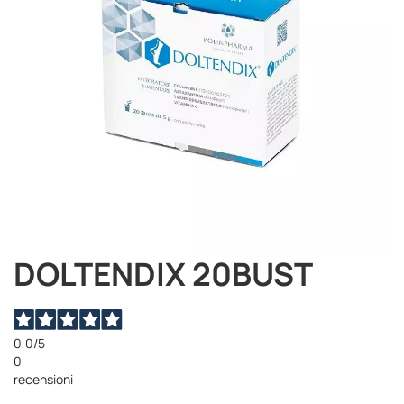
DOLTENDIX 20BUST
Vai
all'inizio
della
galleria
di
0,0
/5
immagini
0
recensioni