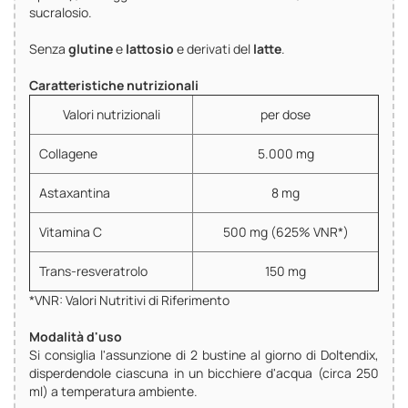
sucralosio.
Senza
glutine
e
lattosio
e derivati del
latte
.
Caratteristiche nutrizionali
Valori nutrizionali
per dose
Collagene
5.000 mg
Astaxantina
8 mg
Vitamina C
500 mg (625% VNR*)
Trans-resveratrolo
150 mg
*VNR: Valori Nutritivi di Riferimento
Modalità d'uso
Si consiglia l'assunzione di 2 bustine al giorno di Doltendix,
disperdendole ciascuna in un bicchiere d'acqua (circa 250
ml) a temperatura ambiente.