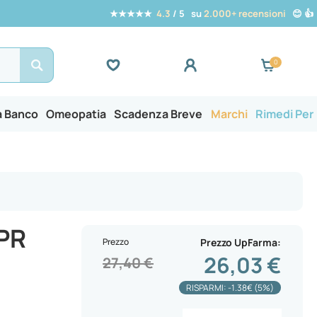
★★★★★
4.3
/ 5 su
2.000+ recensioni
😊 👍
Search
a Banco
Omeopatia
Scadenza Breve
Marchi
Rimedi Per
PR
Prezzo
Prezzo UpFarma
26,03 €
27,40 €
RISPARMI: -1.38€ (5%)