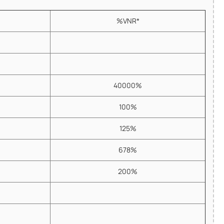
%VNR*
40000%
100%
125%
678%
200%