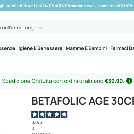
 gli ordini effettuati dal 14/08 al 31/08 saranno evasi a partire dal 01/09.
Essenze
Igiene E Benessere
Mamme E Bambini
Farmaci D
Spedizione Gratuita con ordini di almeno
€39.90
.
BETAFOLIC AGE 30C
0,0
/5
0