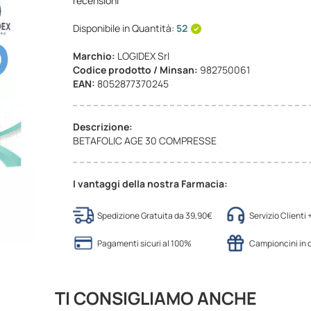
recensioni
Disponibile in Quantità:
52
Marchio:
LOGIDEX Srl
Codice prodotto / Minsan:
982750061
EAN:
8052877370245
Descrizione:
BETAFOLIC AGE 30 COMPRESSE
I vantaggi della nostra Farmacia:
Spedizione Gratuita da 39,90€
Servizio Clienti
Pagamenti sicuri al 100%
Campioncini in
TI CONSIGLIAMO ANCHE