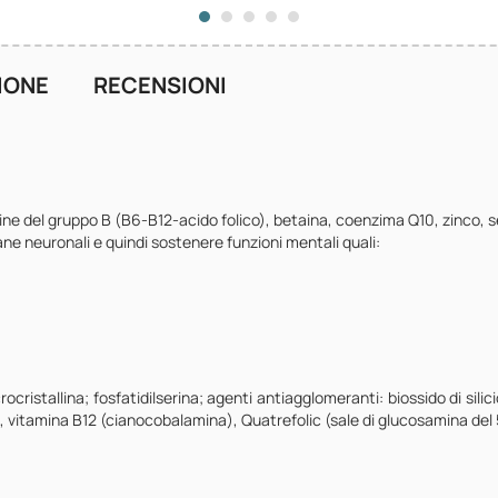
IONE
RECENSIONI
amine del gruppo B (B6-B12-acido folico), betaina, coenzima Q10, zinco, 
ne neuronali e quindi sostenere funzioni mentali quali:
rocristallina; fosfatidilserina; agenti antiagglomeranti: biossido di silic
), vitamina B12 (cianocobalamina), Quatrefolic (sale di glucosamina del 