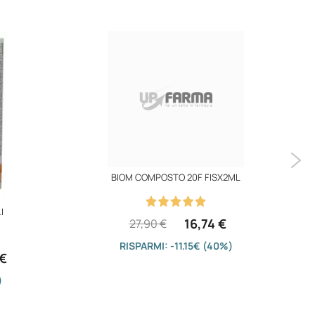
BIOM COMPOSTO 20F FISX2ML
I
16,74 €
27,90 €
RISPARMI: -11.15€ (40%)
 €
)