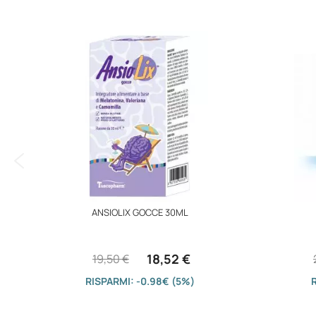
immagini
ANSIOLIX GOCCE 30ML
18,52 €
19,50 €
RISPARMI: -0.98€ (5%)
R