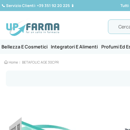
📞
Servizio Clienti: +39 351 92 20 225
📱
Tutti
Search
Bellezza E Cosmetici
Integratori E Alimenti
Profumi Ed 
Home
BETAFOLIC AGE 30CPR
Vai
alla
fine
della
galleria
di
immagini