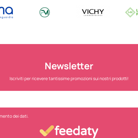
Newsletter
Iscriviti per ricevere tantissime promozioni sui nostri prodotti!
mento dei dati.