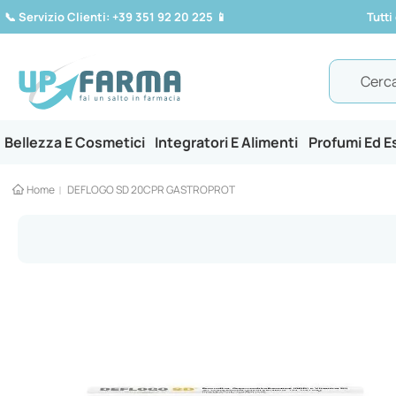
📞
Servizio Clienti: +39 351 92 20 225
📱
Tutti
Search
Bellezza E Cosmetici
Integratori E Alimenti
Profumi Ed 
Home
DEFLOGO SD 20CPR GASTROPROT
Vai
alla
fine
della
galleria
di
immagini