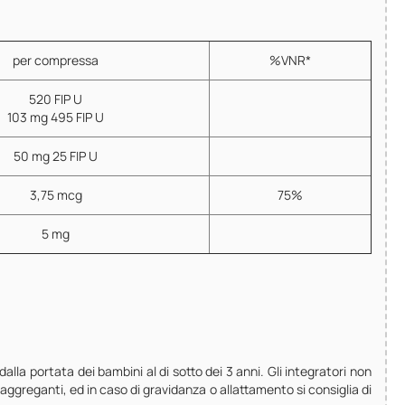
per compressa
%VNR*
520 FIP U
103 mg 495 FIP U
50 mg 25 FIP U
3,75 mcg
75%
5 mg
dalla portata dei bambini al di sotto dei 3 anni. Gli integratori non
iaggreganti, ed in caso di gravidanza o allattamento si consiglia di