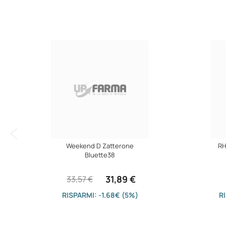
immagini
Weekend D Zatterone
RH
Bluette38
31,89 €
33,57 €
RISPARMI: -1.68€ (5%)
R