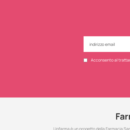
Acconsento al tratta
Far
Upfarma è un progetto della Farmacia Santo