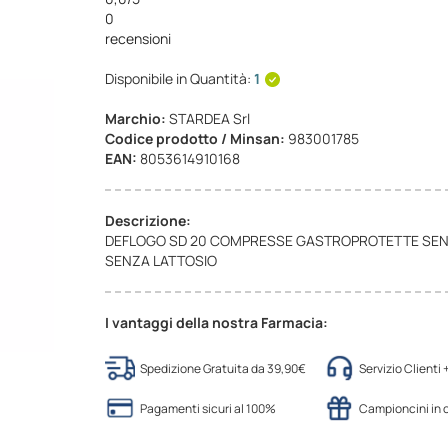
0
recensioni
Disponibile in Quantità:
1
Marchio:
STARDEA Srl
Codice prodotto / Minsan:
983001785
EAN:
8053614910168
Descrizione:
DEFLOGO SD 20 COMPRESSE GASTROPROTETTE SEN
SENZA LATTOSIO
I vantaggi della nostra Farmacia:
Spedizione Gratuita da 39,90€
Servizio Clienti
Pagamenti sicuri al 100%
Campioncini in