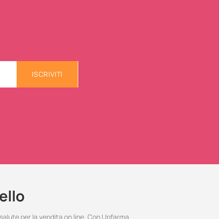
ISCRIVITI
ello
 salute per la vendita on line. Con Upfarma