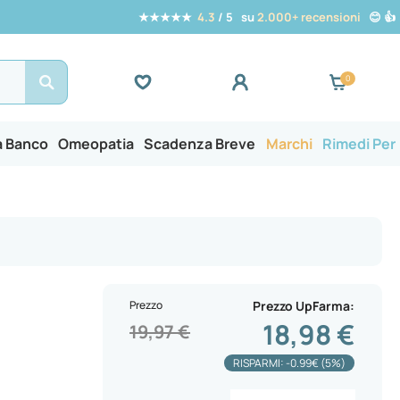
★★★★★
4.3
/ 5 su
2.000+ recensioni
😊 👍
Search
a Banco
Omeopatia
Scadenza Breve
Marchi
Rimedi Per
Prezzo
Prezzo UpFarma
18,98 €
19,97 €
RISPARMI: -0.99€ (5%)