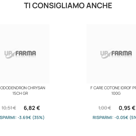
TI CONSIGLIAMO ANCHE
ODODENDRON CHRYSAN
F CARE COTONE IDROF P
15CH GR
100G
6,82 €
0,95 €
10,51 €
1,00 €
ISPARMI: -3.69€ (35%)
RISPARMI: -0.05€ (5