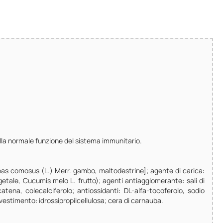
 alla normale funzione del sistema immunitario.
nas comosus (L.) Merr. gambo, maltodestrine]; agente di carica:
getale, Cucumis melo L. frutto); agenti antiagglomerante: sali di
atena, colecalciferolo; antiossidanti: DL-alfa-tocoferolo, sodio
vestimento: idrossipropilcellulosa; cera di carnauba.