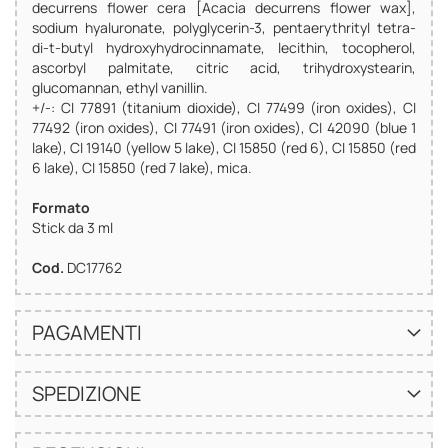
decurrens flower cera [Acacia decurrens flower wax],
sodium hyaluronate, polyglycerin-3, pentaerythrityl tetra-
di-t-butyl hydroxyhydrocinnamate, lecithin, tocopherol,
ascorbyl palmitate, citric acid, trihydroxystearin,
glucomannan, ethyl vanillin.
+/-: CI 77891 (titanium dioxide), CI 77499 (iron oxides), CI
77492 (iron oxides), CI 77491 (iron oxides), CI 42090 (blue 1
lake), CI 19140 (yellow 5 lake), CI 15850 (red 6), CI 15850 (red
6 lake), CI 15850 (red 7 lake), mica.
Formato
Stick da 3 ml
Cod.
DC17762
PAGAMENTI
SPEDIZIONE