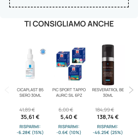
TI CONSIGLIAMO ANCHE
CICAPLAST B5
PIC SPORT TAPPO
RESVERATROL BE
ANT
SIERO 30ML
AURIC SIL 6PZ
30ML
R
41,89 €
6,00 €
184,99 €
7
35,61 €
5,40 €
138,74 €
RISPARMI:
RISPARMI:
RISPARMI:
-6.28€ (15%)
-0.6€ (10%)
-46.25€ (25%)
-1