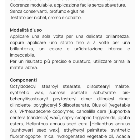
Coprenza modulabile, applicazione facile senza sbavature.
Senza conservanti, profumo e glutine.
Testato per nichel, cromo e cobalto.
Modalità d'uso
Applicare una sola volta per una delicata brillantezza,
oppure applicare uno strato fino a 3 volte per una
brillantezza, un colore e un’idratazione intensa e
impeccabile.
Per un risultato più preciso e duraturo, utilizzare prima la
matita labbra.
Componenti
Octyldodecyl stearoyl stearate, diisostearyl malate,
synthetic wax, sucrose acetate isobutyrate, bis-
behenyl/isostearyl/ phytosteryl dimer dilinoleyl dimer
dilinoleate, polyglyceryl-3 diisostearate, Olus oil (vegetable
oil), VP/hexadecene copolymer, candelilla cera [Euphorbia
cerifera (candelilla) wax], caprylic/capric triglyceride, jojoba
esters, Helianthus annuus seed cera [Helianthus annuus
(sunflower) seed wax], ethylhexyl palmitate, synthetic
fluorphlogopite, mica, hydrogenated vegetable oil, Acacia