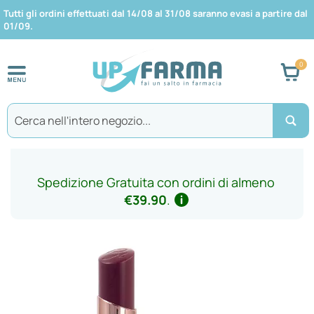
Tutti gli ordini effettuati dal 14/08 al 31/08 saranno evasi a partire dal
01/09.
Car
Search
Spedizione Gratuita con ordini di almeno
€39.90
.
Vai
alla
fine
della
galleria
di