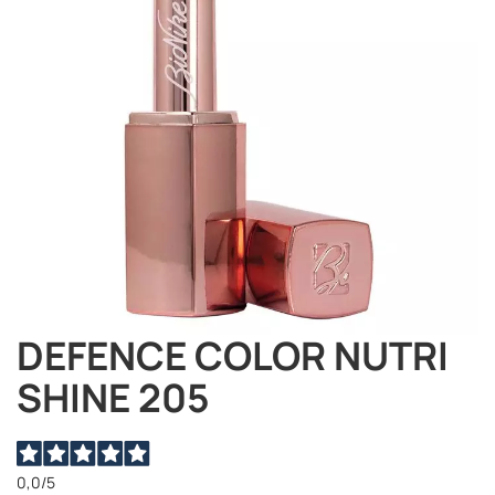
immagini
DEFENCE COLOR NUTRI
Vai
all'inizio
SHINE 205
della
galleria
di
immagini
0,0
/5