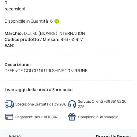
0
recensioni
Disponibile in Quantità:
6
Marchio:
I.C.I.M. (BIONIKE) INTERNATION
Codice prodotto / Minsan:
983762927
EAN:
Descrizione:
DEFENCE COLOR NUTRI SHINE 205 PRUNE
I vantaggi della nostra Farmacia:
Servizio Clienti +39 351 92 20
Spedizione Gratuita da 39,90€
225
Pagamenti sicuri al 100%
Campioncini in omaggio
Prezzo
Prezzo UpFarma