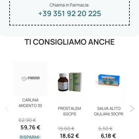
Chiama in Farmacia:
+39 351 92 20 225
TI CONSIGLIAMO ANCHE
CARLINA
CAL
ARGENTO 30
PROSTALEM
SALVA ALITO
60CPS
GIULIANI 30CPR
62,90 €
1
59,76 €
19,60 €
6,50 €
18,62 €
6,18 €
RISPARMI: