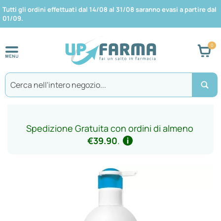
Tutti gli ordini effettuati dal 14/08 al 31/08 saranno evasi a partire dal
01/09.
Car
Search
Spedizione Gratuita con ordini di almeno
€39.90
.
Vai
alla
fine
della
galleria
di