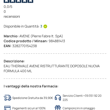
0,0
/5
0
recensioni
Disponibile in Quantità:
3
Marchio:
AVENE (Pierre Fabre It. SpA)
Codice prodotto / Minsan:
984881413
EAN:
3282770154238
Descrizione:
EAU THERMALE AVENE RISTRUTTURANTE DOPOSOLE NUOVA
FORMULA 400 ML
I vantaggi della nostra Farmacia:
Servizio Clienti +39 351 92 20
Spedizione Gratuita da 39,90€
225
Pagamenti sicuri al 100%
Campioncini in omaggio