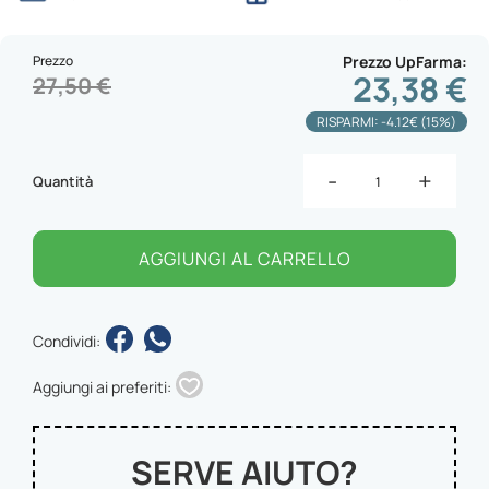
Prezzo
Prezzo UpFarma
23,38 €
27,50 €
RISPARMI: -4.12€ (15%)
-
+
Quantità
AGGIUNGI AL CARRELLO
Condividi:
Aggiungi ai preferiti:
SERVE AIUTO?