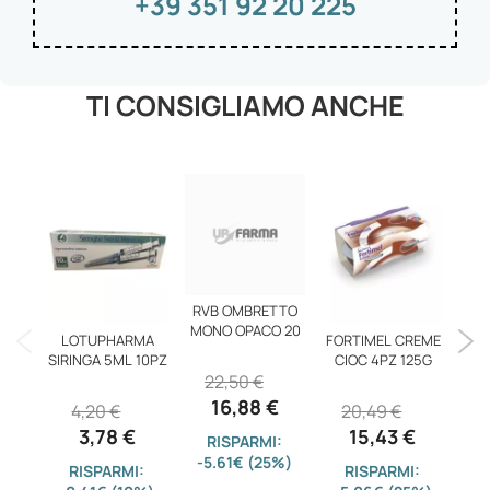
+39 351 92 20 225
TI CONSIGLIAMO ANCHE
RVB OMBRETTO
A
MONO OPACO 20
P
LOTUPHARMA
FORTIMEL CREME
SIRINGA 5ML 10PZ
CIOC 4PZ 125G
22,50 €
16,88 €
4,20 €
20,49 €
3,78 €
15,43 €
RISPARMI:
-5.61€ (25%)
-
RISPARMI:
RISPARMI: