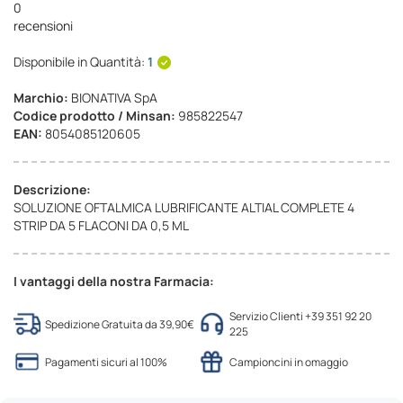
0
recensioni
Disponibile in Quantità:
1
Marchio:
BIONATIVA SpA
Codice prodotto / Minsan:
985822547
EAN:
8054085120605
Descrizione:
SOLUZIONE OFTALMICA LUBRIFICANTE ALTIAL COMPLETE 4
STRIP DA 5 FLACONI DA 0,5 ML
I vantaggi della nostra Farmacia:
Servizio Clienti +39 351 92 20
Spedizione Gratuita da 39,90€
225
Pagamenti sicuri al 100%
Campioncini in omaggio