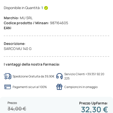
Disponibile in Quantità:
1
Marchio:
MU SRL
Codice prodotto / Minsan:
987164605
EAN:
Descrizione:
SARCO MU 140 G
I vantaggi della nostra Farmacia:
Servizio Clienti +39 351 92 20
Spedizione Gratuita da 39,90€
225
Pagamenti sicuri al 100%
Campioncini in omaggio
Prezzo
Prezzo UpFarma
32,30 €
34,00 €