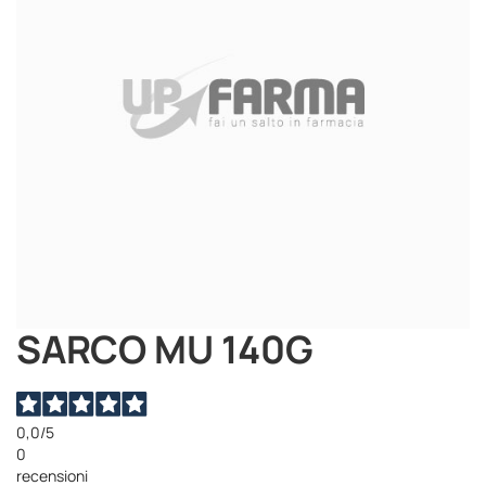
immagini
SARCO MU 140G
Vai
all'inizio
della
galleria
di
0,0
/5
immagini
0
recensioni