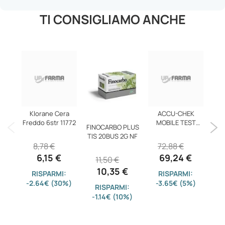
TI CONSIGLIAMO ANCHE
Klorane Cera
ACCU-CHEK
Freddo 6str 11772
MOBILE TEST
FINOCARBO PLUS
F
50STR
TIS 20BUS 2G NF
GI
8,78 €
72,88 €
6,15 €
69,24 €
11,50 €
2
10,35 €
RISPARMI:
RISPARMI:
-2.64€ (30%)
-3.65€ (5%)
RISPARMI:
-1.14€ (10%)
-8