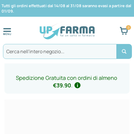
Tutti gli ordini effettuati dal 14/08 al 31/08 saranno evasi a partire dal
01/09.
Car
Search
Spedizione Gratuita con ordini di almeno
€39.90
.
Vai
alla
fine
della
galleria
di