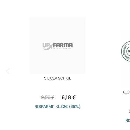
immagini
SILICEA 9CH GL
KLO
6,18 €
9,50 €
RISPARMI: -3.32€ (35%)
RI