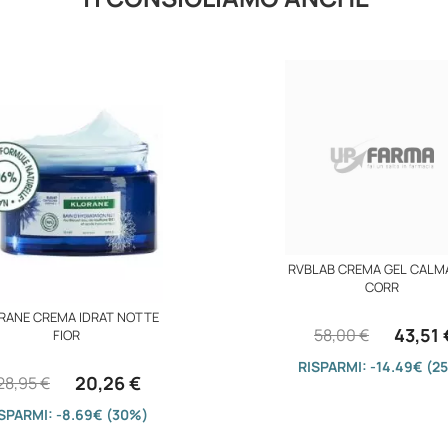
RVBLAB CREMA GEL CALM
CORR
RANE CREMA IDRAT NOTTE
43,51 
58,00 €
FIOR
RISPARMI: -14.49€ (2
20,26 €
28,95 €
SPARMI: -8.69€ (30%)