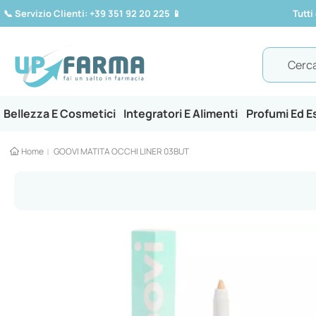
📞
Servizio Clienti: +39 351 92 20 225
📱
Tutti
Search
Bellezza E Cosmetici
Integratori E Alimenti
Profumi Ed 
Home
GOOVI MATITA OCCHI LINER 03BUT
Vai
alla
fine
della
galleria
di
immagini