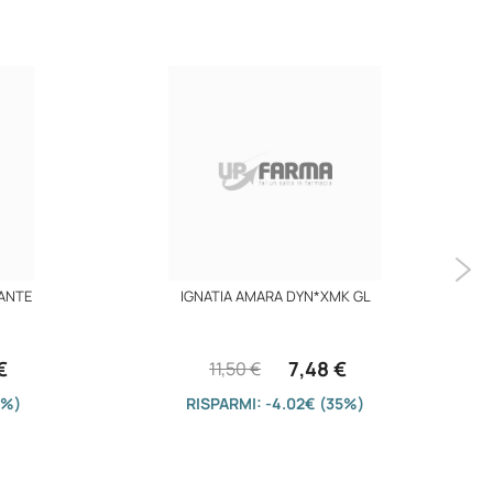
ANTE
IGNATIA AMARA DYN*XMK GL
€
7,48 €
11,50 €
5%)
RISPARMI: -4.02€ (35%)