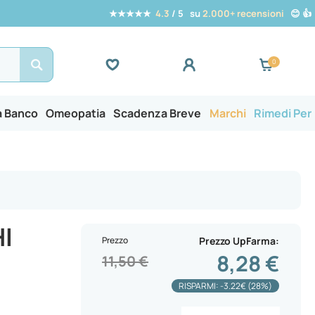
★★★★★
4.3
/ 5 su
2.000+ recensioni
😊 👍
Search
a Banco
Omeopatia
Scadenza Breve
Marchi
Rimedi Per
I
Prezzo
Prezzo UpFarma
8,28 €
11,50 €
RISPARMI: -3.22€ (28%)