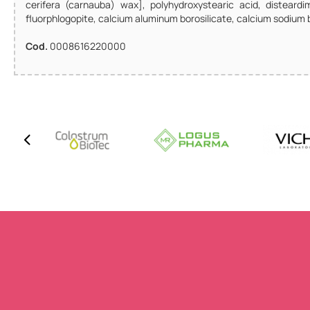
cerifera (carnauba) wax], polyhydroxystearic acid, disteard
fluorphlogopite, calcium aluminum borosilicate, calcium sodium boro
Cod.
0008616220000