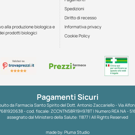
Spedizioni
Diritto di recesso
vo alla produzione biologica e
Informativa privacy
dei prodotti biologici
Cookie Policy
Pagamenti Sicuri
uito da Farmacia Santo Spirito del Dott. Antonio Zaccariello - Via Alfon
 IT07681920638 - cod. fiscale: ZCCNTN58R19H978T | Numero REA NA - 51
assegnato dal Ministero della Salute: 11877 | All Rights Reserved
made by:
Pluma Studio