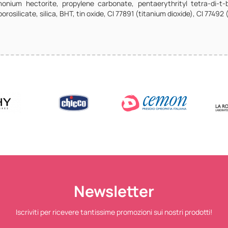
imonium hectorite, propylene carbonate, pentaerythrityl tetra-di-t
silicate, silica, BHT, tin oxide, CI 77891 (titanium dioxide), CI 77492 (
Newsletter
Iscriviti per ricevere tantissime promozioni sui nostri prodotti!