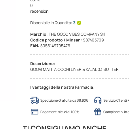
0
recensioni
Disponibile in Quantità:
3
Marchio:
THE GOOD VIBES COMPANY Srl
Codice prodotto / Minsan:
987405709
EAN:
8056149705476
Descrizione:
GOOVI MATITA OCCHI LINER & KAJAL 03 BUTTER
I vantaggi della nostra Farmacia:
Spedizione Gratuita da 39,90€
Servizio Clienti
Pagamenti sicuri al 100%
Campioncini in
TI CONSIGLIAMO ANCHE