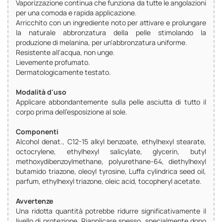
Vaporizzazione continua che funziona da tutte le angolazioni
per una comoda e rapida applicazione.
Arricchito con un ingrediente noto per attivare e prolungare
la naturale abbronzatura della pelle stimolando la
produzione di melanina, per un'abbronzatura uniforme.
Resistente all'acqua, non unge.
Lievemente profumato.
Dermatologicamente testato.
Modalità d'uso
Applicare abbondantemente sulla pelle asciutta di tutto il
corpo prima dell'esposizione al sole.
Componenti
Alcohol denat., C12-15 alkyl benzoate, ethylhexyl stearate,
octocrylene, ethylhexyl salicylate, glycerin, butyl
methoxydibenzoylmethane, polyurethane-64, diethylhexyl
butamido triazone, oleoyl tyrosine, Luffa cylindrica seed oil,
parfum, ethylhexyl triazone, oleic acid, tocopheryl acetate.
Avvertenze
Una ridotta quantità potrebbe ridurre significativamente il
livello di protezione. Riapplicare spesso, specialmente dopo