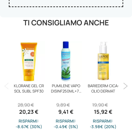
TI CONSIGLIAMO ANCHE
KLORANE GEL CR
PUMILENE VAPO
BARIEDERM CICA-
P
SOL SUBL SPF30
DISINF250ML+75
OLIO DERMAT
DIG
ML
28,90 €
9,89 €
19,90 €
20,23 €
9,41 €
15,92 €
RISPARMI:
RISPARMI:
RISPARMI:
-8.67€ (30%)
-0.49€ (5%)
-3.98€ (20%)
-0