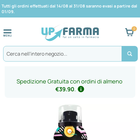
Tutti gli ordini effettuati dal 14/08 al 31/08 saranno evasi a partire dal
01/09.
Car
Search
Spedizione Gratuita con ordini di almeno
€39.90
.
Vai
alla
fine
della
galleria
di