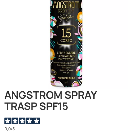
immagini
ANGSTROM SPRAY
Vai
all'inizio
TRASP SPF15
della
galleria
di
immagini
0,0
/5