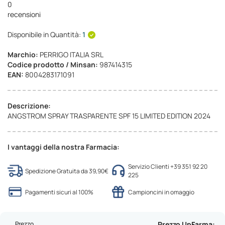
0
recensioni
Disponibile in Quantità:
1
Marchio:
PERRIGO ITALIA SRL
Codice prodotto / Minsan:
987414315
EAN:
8004283171091
Descrizione:
ANGSTROM SPRAY TRASPARENTE SPF 15 LIMITED EDITION 2024
I vantaggi della nostra Farmacia:
Servizio Clienti +39 351 92 20
Spedizione Gratuita da 39,90€
225
Pagamenti sicuri al 100%
Campioncini in omaggio
Prezzo
Prezzo UpFarma