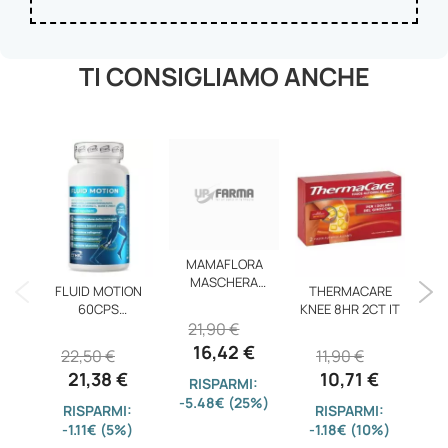
TI CONSIGLIAMO ANCHE
MAMAFLORA
MASCHERA
FLUID MOTION
THERMACARE
FRU
LAVAGGI FRE
60CPS
KNEE 8HR 2CT IT
21,90 €
ETICHSPORT
16,42 €
22,50 €
11,90 €
21,38 €
10,71 €
RISPARMI:
-5.48€ (25%)
RISPARMI:
RISPARMI:
-1.11€ (5%)
-1.18€ (10%)
-