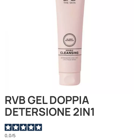
immagini
RVB GEL DOPPIA
Vai
all'inizio
DETERSIONE 2IN1
della
galleria
di
immagini
0,0
/5