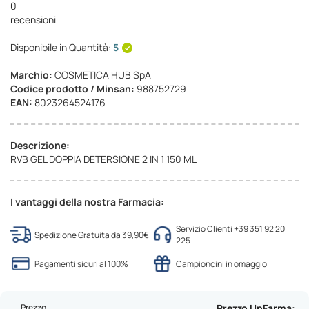
0
recensioni
Disponibile in Quantità:
5
Marchio:
COSMETICA HUB SpA
Codice prodotto / Minsan:
988752729
EAN:
8023264524176
Descrizione:
RVB GEL DOPPIA DETERSIONE 2 IN 1 150 ML
I vantaggi della nostra Farmacia:
Servizio Clienti +39 351 92 20
Spedizione Gratuita da 39,90€
225
Pagamenti sicuri al 100%
Campioncini in omaggio
Prezzo
Prezzo UpFarma