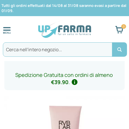
Tutti gli ordini effettuati dal 14/08 al 31/08 saranno evasi a partire dal
01/09.
Car
Search
Spedizione Gratuita con ordini di almeno
€39.90
.
Vai
alla
fine
della
galleria
di