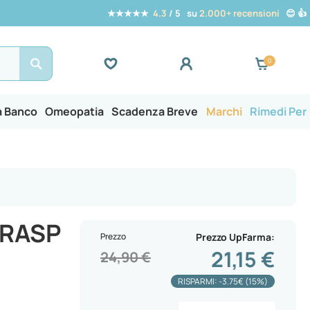
★★★★★
4.3
/ 5 su
2.000+ recensioni
😊 👍
Search
a Banco
Omeopatia
Scadenza Breve
Marchi
Rimedi Per
TRASP
Prezzo
Prezzo UpFarma
21,15 €
24,90 €
RISPARMI: -3.75€ (15%)