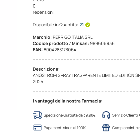
0
recensioni
Disponibile in Quantità:
21
Marchio:
PERRIGO ITALIA SRL
Codice prodotto / Minsan:
989606936
EAN:
8004283173064
Descrizione:
ANGSTROM SPRAY TRASPARENTE LIMITED EDITION S
2025
I vantaggi della nostra Farmacia:
Spedizione Gratuita da 39,90€
Servizio Clienti
Pagamenti sicuri al 100%
Campioncini in