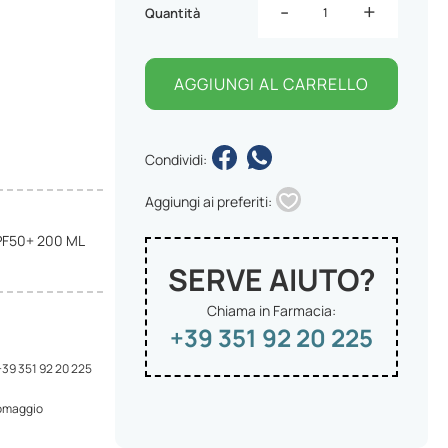
-
+
Quantità
AGGIUNGI AL CARRELLO
Condividi:
Aggiungi ai preferiti:
PF50+ 200 ML
SERVE AIUTO?
Chiama in Farmacia:
+39 351 92 20 225
 +39 351 92 20 225
 omaggio