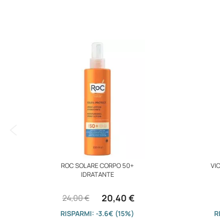
immagini
ROC SOLARE CORPO 50+
VI
IDRATANTE
20,40 €
24,00 €
RISPARMI: -3.6€ (15%)
R