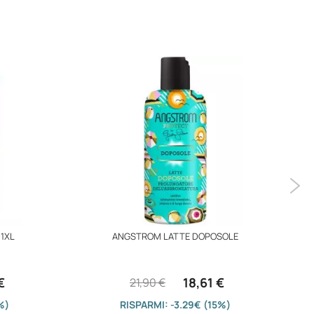
1XL
ANGSTROM LATTE DOPOSOLE
€
18,61 €
21,90 €
%)
RISPARMI: -3.29€ (15%)