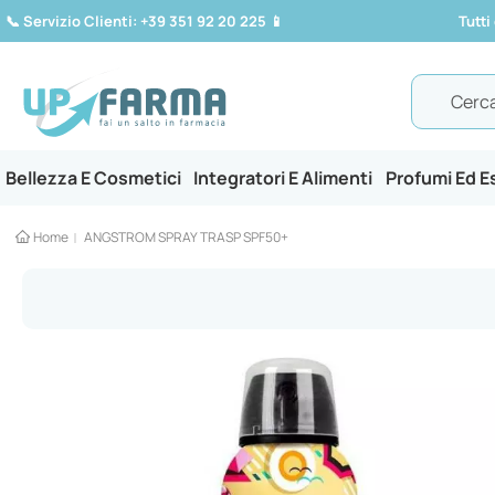
📞
Servizio Clienti: +39 351 92 20 225
📱
Tutti
Search
Bellezza E Cosmetici
Integratori E Alimenti
Profumi Ed 
Home
ANGSTROM SPRAY TRASP SPF50+
Vai
alla
fine
della
galleria
di
immagini