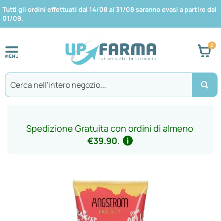
Tutti gli ordini effettuati dal 14/08 al 31/08 saranno evasi a partire dal
01/09.
Car
Search
Spedizione Gratuita con ordini di almeno
€39.90
.
Vai
alla
fine
della
galleria
di