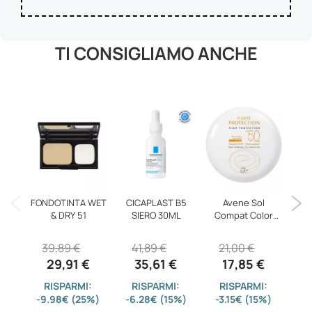
TI CONSIGLIAMO ANCHE
R
MI
FONDOTINTA WET
CICAPLAST B5
Avene Sol
& DRY 51
SIERO 30ML
Compat Color
5
Fp50sab
39,89 €
41,89 €
21,00 €
29,91 €
35,61 €
17,85 €
-1
RISPARMI:
RISPARMI:
RISPARMI:
-9.98€ (25%)
-6.28€ (15%)
-3.15€ (15%)