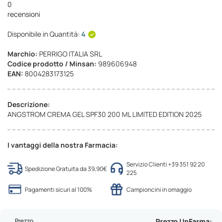
0
recensioni
Disponibile in Quantità:
4
Marchio:
PERRIGO ITALIA SRL
Codice prodotto / Minsan:
989606948
EAN:
8004283173125
Descrizione:
ANGSTROM CREMA GEL SPF30 200 ML LIMITED EDITION 2025
I vantaggi della nostra Farmacia:
Servizio Clienti +39 351 92 20
Spedizione Gratuita da 39,90€
225
Pagamenti sicuri al 100%
Campioncini in omaggio
Prezzo
Prezzo UpFarma