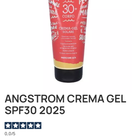
immagini
ANGSTROM CREMA GEL
Vai
all'inizio
SPF30 2025
della
galleria
di
immagini
0,0
/5