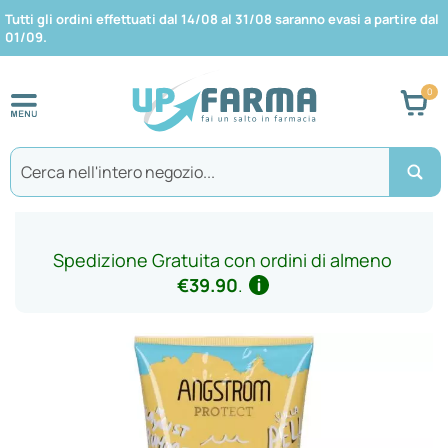
Tutti gli ordini effettuati dal 14/08 al 31/08 saranno evasi a partire dal
01/09.
Car
Search
Spedizione Gratuita con ordini di almeno
€39.90
.
Vai
alla
fine
della
galleria
di