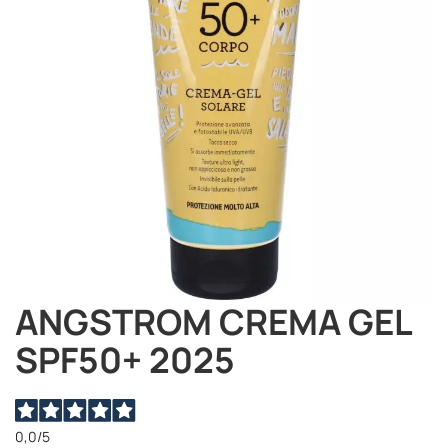
immagini
ANGSTROM CREMA GEL
Vai
all'inizio
SPF50+ 2025
della
galleria
di
immagini
0,0
/5