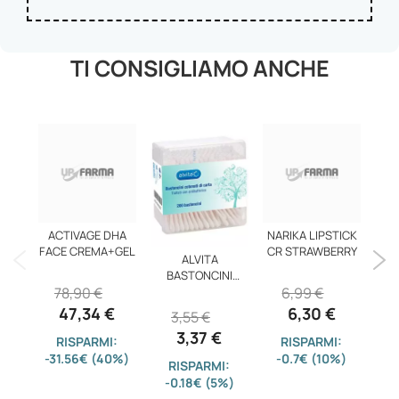
TI CONSIGLIAMO ANCHE
ACTIVAGE DHA
NARIKA LIPSTICK
FACE CREMA+GEL
CR STRAWBERRY
ALVITA
DE
BASTONCINI
P
78,90 €
6,99 €
COTONE 200PZ
47,34 €
6,30 €
3,55 €
3
3,37 €
RISPARMI:
RISPARMI:
-31.56€ (40%)
-0.7€ (10%)
RISPARMI:
-0.18€ (5%)
-3