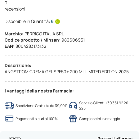
0
recensioni
Disponibile in Quantità:
6
Marchio:
PERRIGO ITALIA SRL
Codice prodotto / Minsan:
989606951
EAN:
8004283173132
Descrizione:
ANGSTROM CREMA GEL SPF50+ 200 ML LIMITED EDITION 2025
I vantaggi della nostra Farmacia:
Servizio Clienti +39 351 92 20
Spedizione Gratuita da 39,90€
225
Pagamenti sicuri al 100%
Campioncini in omaggio
Prezzo
Prezzo UpFarma