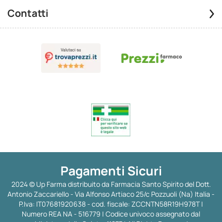
Contatti
Pagamenti Sicuri
2024 © Up Farma distribuito da Farmacia Santo Spirito del Dott.
Antonio Zaccariello - Via Alfonso Artiaco 25/c Pozzuoli (Na) Italia -
P.Iva: IT07681920638 - cod. fiscale: ZCCNTN58R19H978T |
Numero REA NA - 516779 | Codice univoco assegnato dal