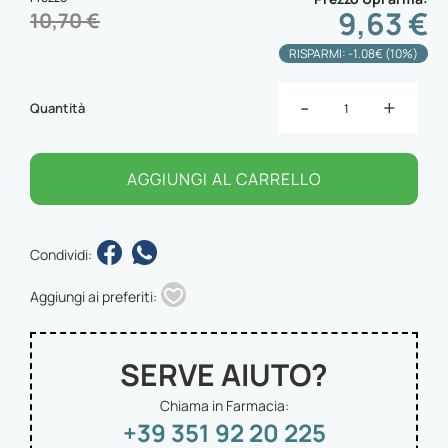
9,63 €
10,70 €
RISPARMI: -1.08€ (10%)
-
+
Quantità
AGGIUNGI AL CARRELLO
Condividi:
Aggiungi ai preferiti:
SERVE AIUTO?
Chiama in Farmacia:
+39 351 92 20 225