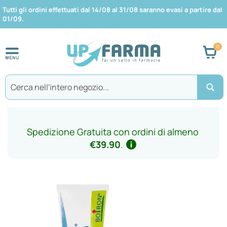
Tutti gli ordini effettuati dal 14/08 al 31/08 saranno evasi a partire dal
01/09.
Car
Search
Spedizione Gratuita con ordini di almeno
€39.90
.
Vai
alla
fine
della
galleria
di