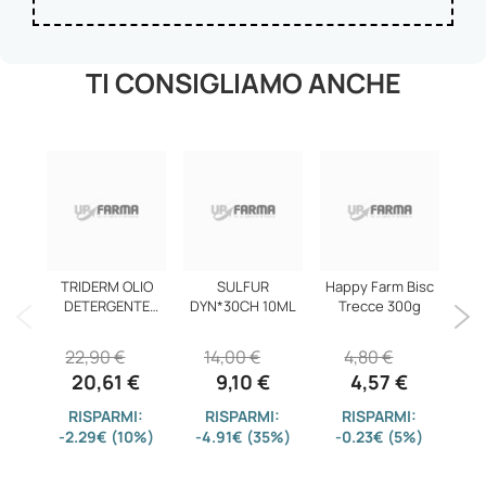
TI CONSIGLIAMO ANCHE
TRIDERM OLIO
SULFUR
Happy Farm Bisc
DETERGENTE
DYN*30CH 10ML
Trecce 300g
750ML
ROL
22,90 €
14,00 €
4,80 €
20,61 €
9,10 €
4,57 €
RISPARMI:
RISPARMI:
RISPARMI:
-2.29€ (10%)
-4.91€ (35%)
-0.23€ (5%)
-