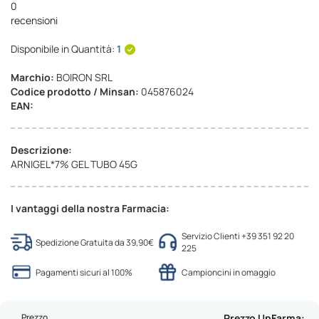
0
recensioni
Disponibile in Quantità:
1
Marchio:
BOIRON SRL
Codice prodotto / Minsan:
045876024
EAN:
Descrizione:
ARNIGEL*7% GEL TUBO 45G
I vantaggi della nostra Farmacia:
Servizio Clienti +39 351 92 20
Spedizione Gratuita da 39,90€
225
Pagamenti sicuri al 100%
Campioncini in omaggio
Prezzo
Prezzo UpFarma