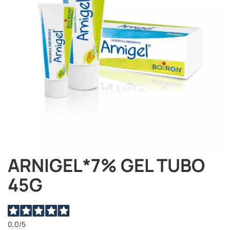
immagini
ARNIGEL*7% GEL TUBO
Vai
all'inizio
45G
della
galleria
di
immagini
0,0
/5