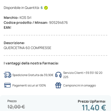
Disponibile in Quantità:
6
Marchio:
KOS Srl
Codice prodotto / Minsan:
905294676
EAN:
Descrizione:
QUERCETINA 60 COMPRESSE
I vantaggi della nostra Farmacia:
Servizio Clienti +39 351 92 20
Spedizione Gratuita da 39,90€
225
Pagamenti sicuri al 100%
Campioncini in omaggio
Prezzo
Prezzo UpFarma
11,40 €
12,00 €