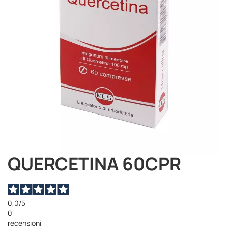
immagini
QUERCETINA 60CPR
Vai
all'inizio
della
galleria
di
0,0
/5
immagini
0
recensioni