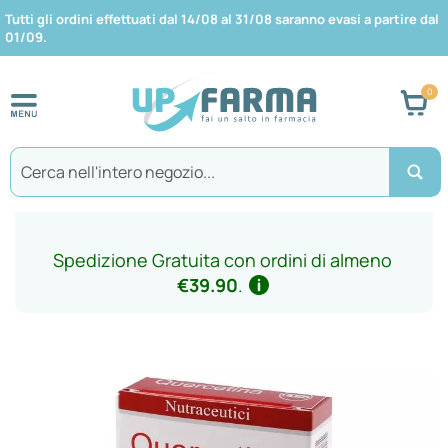
Tutti gli ordini effettuati dal 14/08 al 31/08 saranno evasi a partire dal
01/09.
Car
Search
Spedizione Gratuita con ordini di almeno
€39.90
.
Vai
alla
fine
della
galleria
di