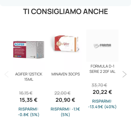
TI CONSIGLIAMO ANCHE
FORMULA D-1
SERIE 2 20F IAL
AGIFER 12STICK
MINAVEN 30CPS
Y
15ML
PIA
33,70 €
20,22 €
16,15 €
22,00 €
4
15,35 €
20,90 €
RISPARMI:
-13.49€ (40%)
RISPARMI:
RISPARMI: -1.1€
-0.8€ (5%)
(5%)
-