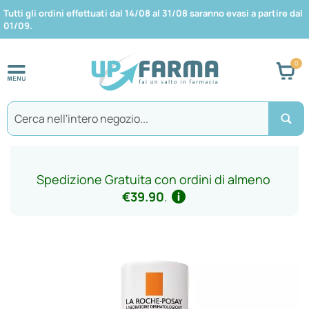
Tutti gli ordini effettuati dal 14/08 al 31/08 saranno evasi a partire dal
01/09.
Car
Search
Spedizione Gratuita con ordini di almeno
€39.90
.
Vai
alla
fine
della
galleria
di