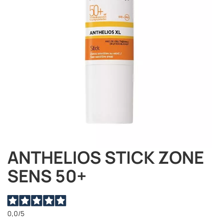
immagini
ANTHELIOS STICK ZONE
Vai
all'inizio
SENS 50+
della
galleria
di
immagini
0,0
/5