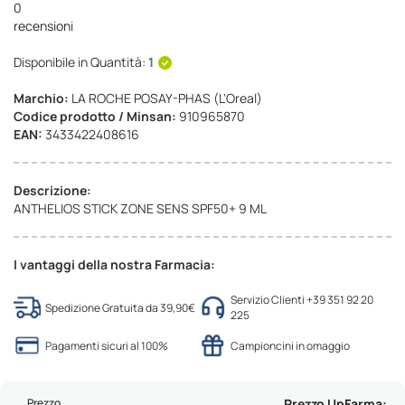
0
recensioni
Disponibile in Quantità:
1
Marchio:
LA ROCHE POSAY-PHAS (L'Oreal)
Codice prodotto / Minsan:
910965870
EAN:
3433422408616
Descrizione:
ANTHELIOS STICK ZONE SENS SPF50+ 9 ML
I vantaggi della nostra Farmacia:
Servizio Clienti +39 351 92 20
Spedizione Gratuita da 39,90€
225
Pagamenti sicuri al 100%
Campioncini in omaggio
Prezzo
Prezzo UpFarma