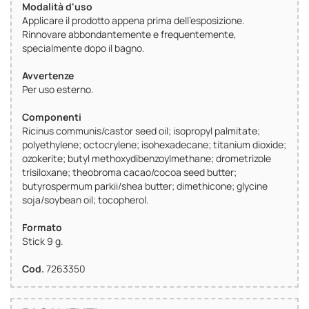
Modalità d'uso
Applicare il prodotto appena prima dell'esposizione.
Rinnovare abbondantemente e frequentemente,
specialmente dopo il bagno.
Avvertenze
Per uso esterno.
Componenti
Ricinus communis/castor seed oil; isopropyl palmitate;
polyethylene; octocrylene; isohexadecane; titanium dioxide;
ozokerite; butyl methoxydibenzoylmethane; drometrizole
trisiloxane; theobroma cacao/cocoa seed butter;
butyrospermum parkii/shea butter; dimethicone; glycine
soja/soybean oil; tocopherol.
Formato
Stick 9 g.
Cod.
7263350