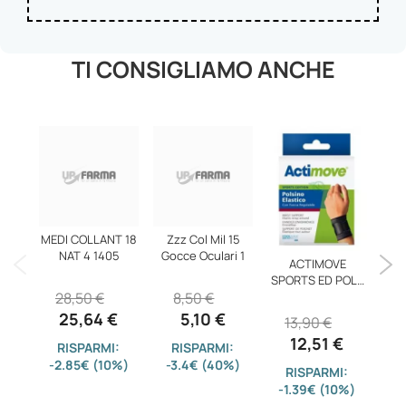
TI CONSIGLIAMO ANCHE
MEDI COLLANT 18
Zzz Col Mil 15
NAT 4 1405
Gocce Oculari 1
ACTIMOVE
KA
SPORTS ED POLS
D
28,50 €
8,50 €
EL REG
25,64 €
5,10 €
13,90 €
12,51 €
RISPARMI:
RISPARMI:
-2.85€ (10%)
-3.4€ (40%)
RISPARMI:
-1.39€ (10%)
-3