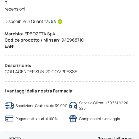
0
recensioni
Disponibile in Quantità:
54
Marchio:
ERBOZETA SpA
Codice prodotto / Minsan:
942968710
EAN:
Descrizione:
COLLAGENDEP SUN 20 COMPRESSE
I vantaggi della nostra Farmacia:
Servizio Clienti +39 351 92 20
Spedizione Gratuita da 39,90€
225
Pagamenti sicuri al 100%
Campioncini in omaggio
Prezzo
Prezzo UpFarma