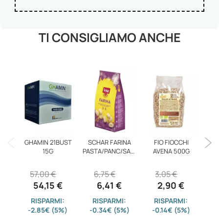
TI CONSIGLIAMO ANCHE
GHAMIN 21BUST
SCHAR FARINA
FIO FIOCCHI
CLI
15G
PASTA/PANC/SAL/
AVENA 500G
CR
57,00 €
6,75 €
3,05 €
2
54,15 €
6,41 €
2,90 €
RISPARMI:
RISPARMI:
RISPARMI:
-2.85€ (5%)
-0.34€ (5%)
-0.14€ (5%)