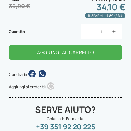
34,10 €
35,90 €
RISPARMI: -1.8€ (5%)
-
+
Quantità
AGGIUNGI AL CARRELLO
Condividi:
Aggiungi ai preferiti:
SERVE AIUTO?
Chiama in Farmacia:
+39 351 92 20 225