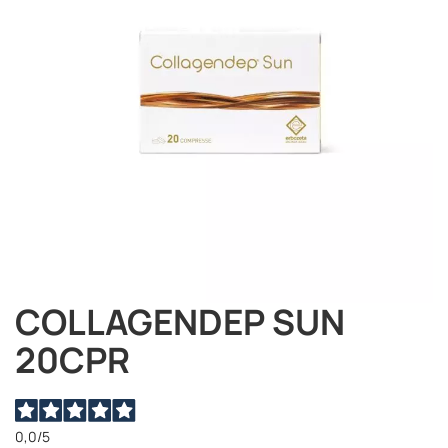
immagini
COLLAGENDEP SUN
Vai
all'inizio
20CPR
della
galleria
di
immagini
0,0
/5