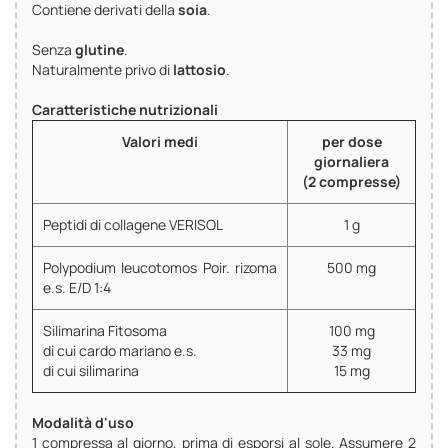
Contiene derivati della
soia
.
Senza
glutine
.
Naturalmente privo di
lattosio
.
Caratteristiche nutrizionali
Valori medi
per dose
giornaliera
(2 compresse)
Peptidi di collagene VERISOL
1 g
Polypodium leucotomos Poir. rizoma
500 mg
e.s. E/D 1:4
Silimarina Fitosoma
100 mg
di cui cardo mariano e.s.
33 mg
di cui silimarina
15 mg
Modalità d'uso
1 compressa al giorno, prima di esporsi al sole. Assumere 2