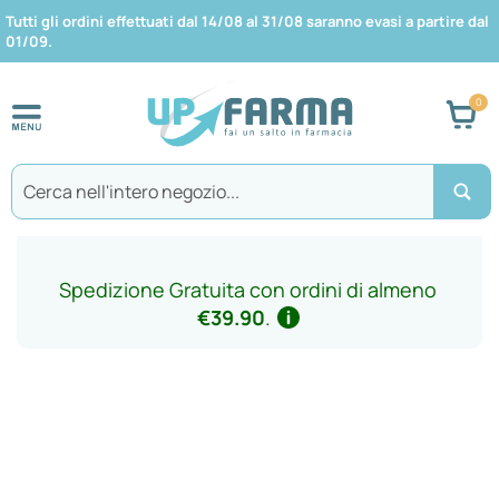
Tutti gli ordini effettuati dal 14/08 al 31/08 saranno evasi a partire dal
01/09.
Car
Search
Spedizione Gratuita con ordini di almeno
€39.90
.
Vai
alla
fine
della
galleria
di